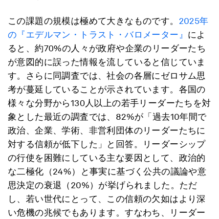
この課題の規模は極めて大きなものです。
2025年
の『エデルマン・トラスト・バロメーター』
によ
ると、約70%の人々が政府や企業のリーダーたち
が意図的に誤った情報を流していると信じていま
す。さらに同調査では、社会の各層にゼロサム思
考が蔓延していることが示されています。各国の
様々な分野から130人以上の若手リーダーたちを対
象とした最近の調査では、82%が「過去10年間で
政治、企業、学術、非営利団体のリーダーたちに
対する信頼が低下した」と回答。リーダーシップ
の行使を困難にしている主な要因として、政治的
な二極化（24%）と事実に基づく公共の議論や意
思決定の衰退（20%）が挙げられました。ただ
し、若い世代にとって、この信頼の欠如はより深
い危機の兆候でもあります。すなわち、リーダー