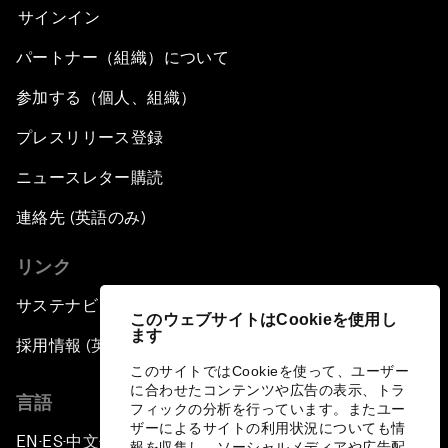
サインイン
パートナー（組織）について
参加する（個人、組織）
プレスリリース登録
ニュースレター購読
連絡先 (英語のみ)
リンク
サステナビリティへの取り組み
このウェブサイトはCookieを使用し
ます
採用情報 (英語のみ)
このサイトではCookieを使って、ユーザー
に合わせたコンテンツや広告の表示、トラ
言語
フィックの分析を行っています。またユー
ザーによるサイトの利用状況についても情
EN
ES
中文
日本語
▪
▪
▪
報を収集し、ソーシャルメディアや広告配