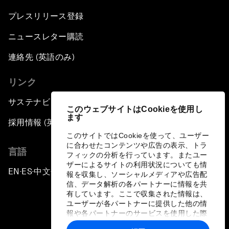
プレスリリース登録
ニュースレター購読
連絡先 (英語のみ)
リンク
サステナビリティへの取り組み
このウェブサイトはCookieを使用し
ます
採用情報 (英語のみ)
このサイトではCookieを使って、ユーザー
に合わせたコンテンツや広告の表示、トラ
言語
フィックの分析を行っています。またユー
ザーによるサイトの利用状況についても情
EN
ES
中文
日本語
▪
▪
▪
報を収集し、ソーシャルメディアや広告配
信、データ解析の各パートナーに情報を共
有しています。ここで収集された情報は、
ユーザーが各パートナーに提供した他の情
報や各パートナーのサービスを使用した際
に収集された情報と組み合わされ、各パー