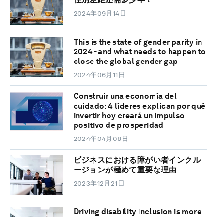
2024年09月14日
This is the state of gender parity in
2024 - and what needs to happen to
close the global gender gap
2024年06月11日
Construir una economía del
cuidado: 4 líderes explican por qué
invertir hoy creará un impulso
positivo de prosperidad
2024年04月08日
ビジネスにおける障がい者インクル
ージョンが極めて重要な理由
2023年12月21日
Driving disability inclusion is more