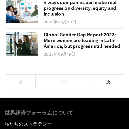
4 ways companies can make real
progress on diversity, equity and
inclusion
2023年09月20日
Global Gender Gap Report 2023:
More women are leading in Latin
America, but progress still needed
2023年09月19日
1/2
前
次
世界経済フォーラムについて
私たちのストラテジー