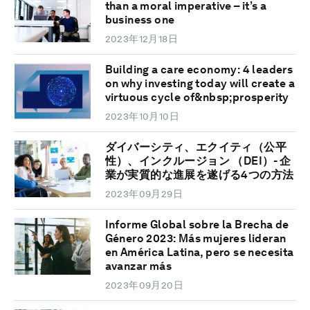
than a moral imperative – it’s a
business one
2023年12月18日
Building a care economy: 4 leaders
on why investing today will create a
virtuous cycle of&nbsp;prosperity
2023年10月10日
ダイバーシティ、エクイティ（公平
性）、インクルージョン （DEI）- 企
業が実質的な進展を遂げる4つの方法
2023年09月29日
Informe Global sobre la Brecha de
Género 2023: Más mujeres lideran
en América Latina, pero se necesita
avanzar más
2023年09月20日