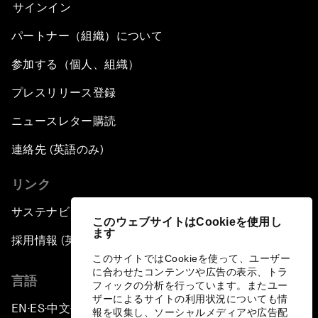
サインイン
パートナー（組織）について
参加する（個人、組織）
プレスリリース登録
ニュースレター購読
連絡先 (英語のみ)
リンク
サステナビリティへの取り組み
このウェブサイトはCookieを使用し
ます
採用情報 (英語のみ)
このサイトではCookieを使って、ユーザー
に合わせたコンテンツや広告の表示、トラ
言語
フィックの分析を行っています。またユー
ザーによるサイトの利用状況についても情
EN
ES
中文
日本語
▪
▪
▪
報を収集し、ソーシャルメディアや広告配