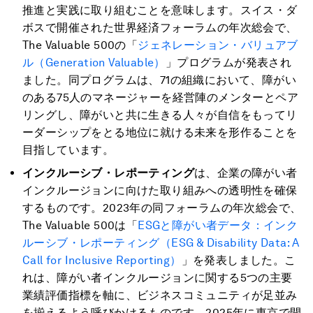
推進と実践に取り組むことを意味します。スイス・ダ
ボスで開催された世界経済フォーラムの年次総会で、
The Valuable 500の「
ジェネレーション・バリュアブ
ル（Generation Valuable）
」プログラムが発表され
ました。同プログラムは、71の組織において、障がい
のある75人のマネージャーを経営陣のメンターとペア
リングし、障がいと共に生きる人々が自信をもってリ
ーダーシップをとる地位に就ける未来を形作ることを
目指しています。
インクルーシブ・レポーティング
は、企業の障がい者
インクルージョンに向けた取り組みへの透明性を確保
するものです。2023年の同フォーラムの年次総会で、
The Valuable 500は「
ESGと障がい者データ：インク
ルーシブ・レポーティング（ESG & Disability Data: A
Call for Inclusive Reporting）
」を発表しました。こ
れは、障がい者インクルージョンに関する5つの主要
業績評価指標を軸に、ビジネスコミュニティが足並み
を揃えるよう呼びかけるものです。2025年に東京で開