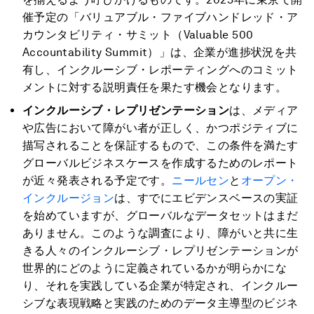
催予定の「バリュアブル・ファイブハンドレッド・ア
カウンタビリティ・サミット（Valuable 500
Accountability Summit）」は、企業が進捗状況を共
有し、インクルーシブ・レポーティングへのコミット
メントに対する説明責任を果たす機会となります。
インクルーシブ・レプリゼンテーション
は、メディア
や広告において障がい者が正しく、かつポジティブに
描写されることを保証するもので、この条件を満たす
グローバルビジネスケースを作成するためのレポート
が近々発表される予定です。
ニールセン
と
オープン・
インクルージョン
は、すでにエビデンスベースの実証
を始めていますが、グローバルなデータセットはまだ
ありません。このような調査により、障がいと共に生
きる人々のインクルーシブ・レプリゼンテーションが
世界的にどのように定義されているかが明らかにな
り、それを実践している企業が特定され、インクルー
シブな表現戦略と実践のためのデータ主導型のビジネ