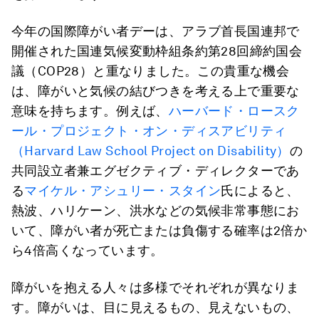
今年の国際障がい者デーは、アラブ首長国連邦で
開催された国連気候変動枠組条約第28回締約国会
議（COP28）と重なりました。この貴重な機会
は、障がいと気候の結びつきを考える上で重要な
意味を持ちます。例えば、
ハーバード・ロースク
ール・プロジェクト・オン・ディスアビリティ
（Harvard Law School Project on Disability）
の
共同設立者兼エグゼクティブ・ディレクターであ
る
マイケル・アシュリー・スタイン
氏によると、
熱波、ハリケーン、洪水などの気候非常事態にお
いて、障がい者が死亡または負傷する確率は2倍か
ら4倍高くなっています。
障がいを抱える人々は多様でそれぞれが異なりま
す。障がいは、目に見えるもの、見えないもの、