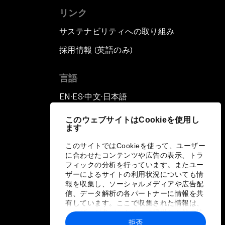
リンク
サステナビリティへの取り組み
採用情報 (英語のみ)
て
言語
EN
ES
中文
日本語
▪
▪
▪
このウェブサイトはCookieを使用し
ます
このサイトではCookieを使って、ユーザー
に合わせたコンテンツや広告の表示、トラ
フィックの分析を行っています。またユー
ザーによるサイトの利用状況についても情
報を収集し、ソーシャルメディアや広告配
信、データ解析の各パートナーに情報を共
有しています。ここで収集された情報は、
ユーザーが各パートナーに提供した他の情
報や各パートナーのサービスを使用した際
拒否