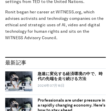
settings from TED to the United Nations.
Ronit began her career at WITNESS.org, which
advises activists and technology companies on the
ethical and strategic uses of AI, video and digital
technology for human rights and sits on the
WITNESS Advisory Council.
最新記事
急速に変化する経済環境の中で、時
代の先端を走り続ける方法
2026年07月16日
Professionals are under pressure in
a rapidly changing economy. Here's
how to stay ahead