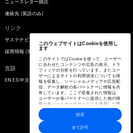
ニュースレター購読
連絡先 (英語のみ)
リンク
サステナビリティへの取り組み
このウェブサイトはCookieを使用し
ます
採用情報 (英語のみ)
このサイトではCookieを使って、ユーザー
に合わせたコンテンツや広告の表示、トラ
言語
フィックの分析を行っています。またユー
ザーによるサイトの利用状況についても情
EN
ES
中文
日本語
▪
▪
▪
報を収集し、ソーシャルメディアや広告配
信、データ解析の各パートナーに情報を共
有しています。ここで収集された情報は、
ユーザーが各パートナーに提供した他の情
報や各パートナーのサービスを使用した際
に収集された情報と組み合わされ、各パー
拒否
トナーによって使用されることがありま
プライバシーポリシーと利用規約
す。
全て許可
サイトマップ