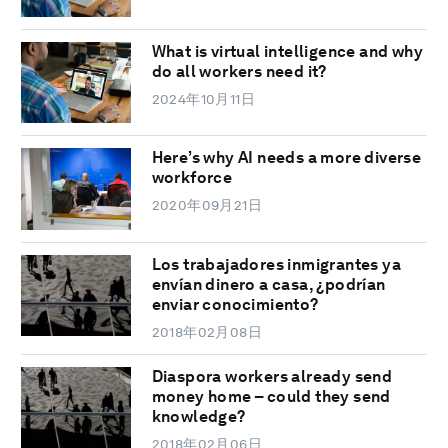
What is virtual intelligence and why
do all workers need it?
2024年10月11日
Here’s why AI needs a more diverse
workforce
2020年09月21日
Los trabajadores inmigrantes ya
envían dinero a casa, ¿podrían
enviar conocimiento?
2018年02月08日
Diaspora workers already send
money home – could they send
knowledge?
2018年02月06日