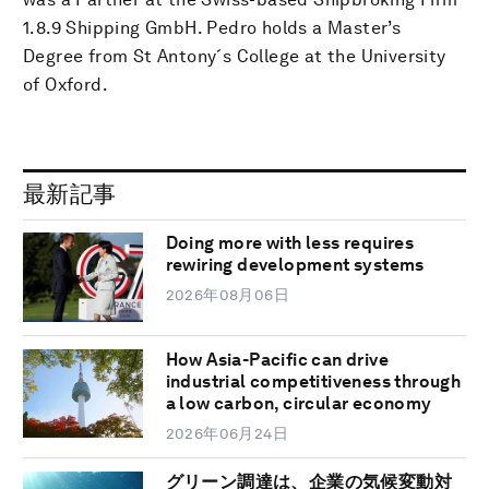
1.8.9 Shipping GmbH. Pedro holds a Master’s
Degree from St Antony´s College at the University
of Oxford.
最新記事
Doing more with less requires
rewiring development systems
2026年08月06日
How Asia-Pacific can drive
industrial competitiveness through
a low carbon, circular economy
2026年06月24日
グリーン調達は、企業の気候変動対