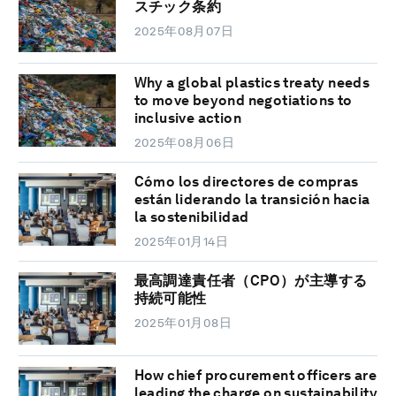
スチック条約
2025年08月07日
Why a global plastics treaty needs
to move beyond negotiations to
inclusive action
2025年08月06日
Cómo los directores de compras
están liderando la transición hacia
la sostenibilidad
2025年01月14日
最高調達責任者（CPO）が主導する
持続可能性
2025年01月08日
How chief procurement officers are
leading the charge on sustainability