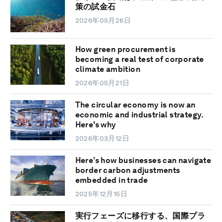
策の試金石
2026年05月26日
How green procurement is
becoming a real test of corporate
climate ambition
2026年05月21日
The circular economy is now an
economic and industrial strategy.
Here's why
2026年03月12日
Here’s how businesses can navigate
border carbon adjustments
embedded in trade
2025年12月15日
実行フェーズに移行する、国際プラ