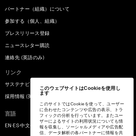
パートナー（組織）について
参加する（個人、組織）
プレスリリース登録
ニュースレター購読
連絡先 (英語のみ)
リンク
サステナビリティへの取り組み
このウェブサイトはCookieを使用し
ます
採用情報 (英語のみ)
このサイトではCookieを使って、ユーザー
に合わせたコンテンツや広告の表示、トラ
言語
フィックの分析を行っています。またユー
ザーによるサイトの利用状況についても情
EN
ES
中文
日本語
▪
▪
▪
報を収集し、ソーシャルメディアや広告配
信、データ解析の各パートナーに情報を共