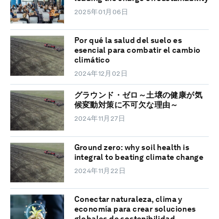
2025年01月06日
Por qué la salud del suelo es
esencial para combatir el cambio
climático
2024年12月02日
グラウンド・ゼロ～土壌の健康が気
候変動対策に不可欠な理由～
2024年11月27日
Ground zero: why soil health is
integral to beating climate change
2024年11月22日
Conectar naturaleza, clima y
economía para crear soluciones
globales de sostenibilidad