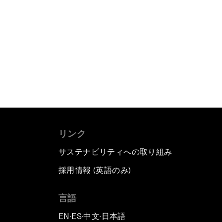
リンク
サステナビリティへの取り組み
採用情報 (英語のみ)
て
言語
EN
ES
中文
日本語
▪
▪
▪