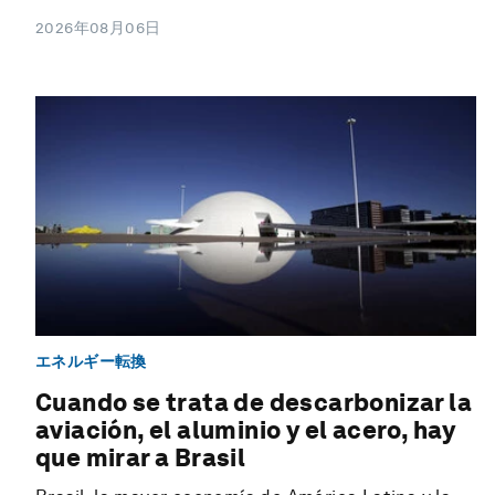
2026年08月06日
エネルギー転換
Cuando se trata de descarbonizar la
aviación, el aluminio y el acero, hay
que mirar a Brasil