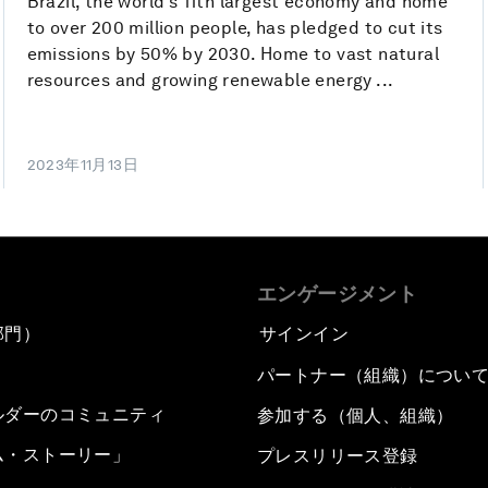
Brazil, the world’s 11th largest economy and home
to over 200 million people, has pledged to cut its
emissions by 50% by 2030. Home to vast natural
resources and growing renewable energy ...
2023年11月13日
エンゲージメント
部門）
サインイン
パートナー（組織）につい
ルダーのコミュニティ
参加する（個人、組織）
ム・ストーリー」
プレスリリース登録