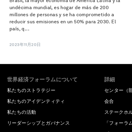
Brasil, la mayor economía de América Latina y la
undécima mundial, es hogar de más de 200
millones de personas y se ha comprometido a
reducir sus emisiones en un 50% para 2030. El
país, q...
2023年11月20日
世界経済フォーラムについて
詳細
私たちのストラテジー
センター（
私たちのアイデンティティ
会合
私たちの活動
ステークホ
リーダーシップとガバナンス
「フォーラ