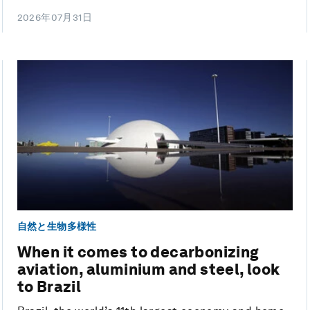
2026年07月31日
自然と生物多様性
When it comes to decarbonizing
aviation, aluminium and steel, look
to Brazil