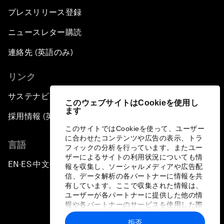
プレスリリース登録
ニュースレター購読
連絡先 (英語のみ)
リンク
サステナビリティへの取り組み
このウェブサイトはCookieを使用し
ます
採用情報 (英語のみ)
このサイトではCookieを使って、ユーザー
に合わせたコンテンツや広告の表示、トラ
言語
フィックの分析を行っています。またユー
ザーによるサイトの利用状況についても情
EN
ES
中文
日本語
▪
▪
▪
報を収集し、ソーシャルメディアや広告配
信、データ解析の各パートナーに情報を共
有しています。ここで収集された情報は、
ユーザーが各パートナーに提供した他の情
報や各パートナーのサービスを使用した際
に収集された情報と組み合わされ、各パー
拒否
トナーによって使用されることがありま