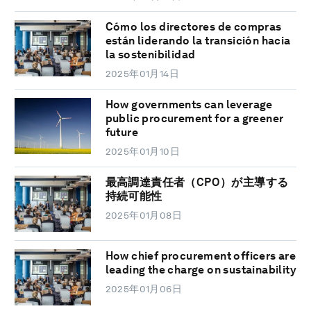
Cómo los directores de compras
están liderando la transición hacia
la sostenibilidad
2025年01月14日
How governments can leverage
public procurement for a greener
future
2025年01月10日
最高調達責任者（CPO）が主導する
持続可能性
2025年01月08日
How chief procurement officers are
leading the charge on sustainability
2025年01月06日