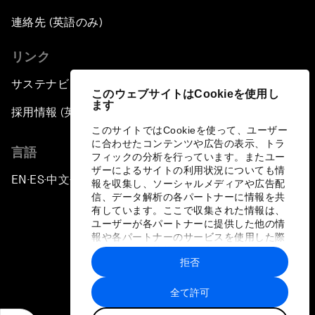
連絡先 (英語のみ)
リンク
サステナビリティへの取り組み
このウェブサイトはCookieを使用し
ます
採用情報 (英語のみ)
このサイトではCookieを使って、ユーザー
に合わせたコンテンツや広告の表示、トラ
言語
フィックの分析を行っています。またユー
ザーによるサイトの利用状況についても情
EN
ES
中文
日本語
▪
▪
▪
報を収集し、ソーシャルメディアや広告配
信、データ解析の各パートナーに情報を共
有しています。ここで収集された情報は、
ユーザーが各パートナーに提供した他の情
報や各パートナーのサービスを使用した際
に収集された情報と組み合わされ、各パー
拒否
トナーによって使用されることがありま
プライバシーポリシーと利用規約
す。
全て許可
サイトマップ