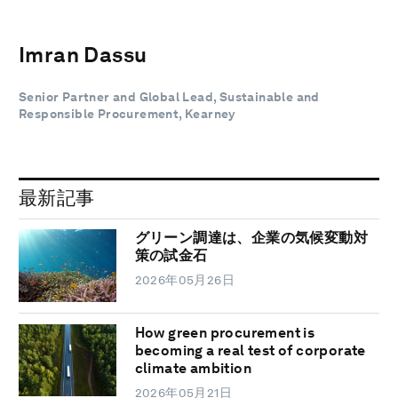
Imran Dassu
Senior Partner and Global Lead, Sustainable and
Responsible Procurement, Kearney
最新記事
グリーン調達は、企業の気候変動対
策の試金石
2026年05月26日
How green procurement is
becoming a real test of corporate
climate ambition
2026年05月21日