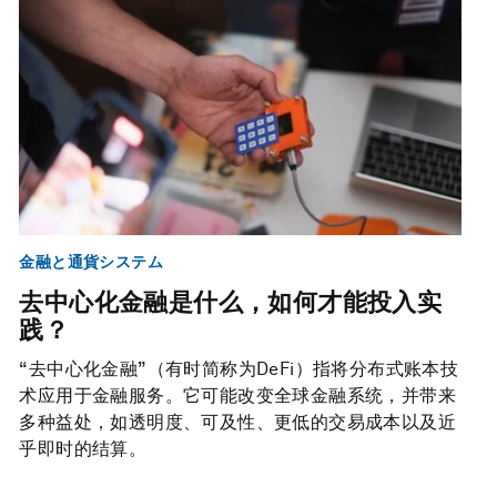
金融と通貨システム
去中心化金融是什么，如何才能投入实
践？
“去中心化金融”（有时简称为DeFi）指将分布式账本技
术应用于金融服务。它可能改变全球金融系统，并带来
多种益处，如透明度、可及性、更低的交易成本以及近
乎即时的结算。