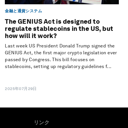
金融と通貨システム
The GENIUS Act is designed to
regulate stablecoins in the US, but
how will it work?
Last week US President Donald Trump signed the
GENIUS Act, the first major crypto legislation ever
passed by Congress. This bill focuses on
stablecoins, setting up regulatory guidelines f...
2025年07月29日
リンク