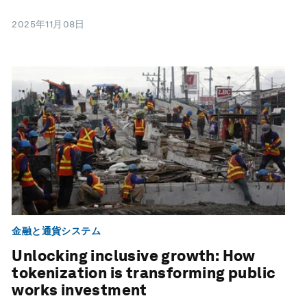
2025年11月08日
金融と通貨システム
Unlocking inclusive growth: How
tokenization is transforming public
works investment