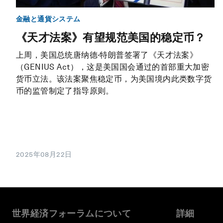
金融と通貨システム
《天才法案》有望规范美国的稳定币？
上周，美国总统唐纳德·特朗普签署了《天才法案》
（GENIUS Act），这是美国国会通过的首部重大加密
货币立法。该法案聚焦稳定币，为美国境内此类数字货
币的监管制定了指导原则。
2025年08月22日
世界経済フォーラムについて
詳細