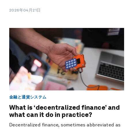
2026年04月21日
金融と通貨システム
What is ‘decentralized finance’ and
what can it do in practice?
Decentralized finance, sometimes abbreviated as