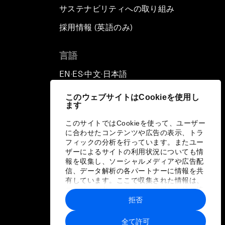
サステナビリティへの取り組み
採用情報 (英語のみ)
て
言語
EN
ES
中文
日本語
▪
▪
▪
このウェブサイトはCookieを使用し
ます
このサイトではCookieを使って、ユーザー
に合わせたコンテンツや広告の表示、トラ
フィックの分析を行っています。またユー
ザーによるサイトの利用状況についても情
報を収集し、ソーシャルメディアや広告配
信、データ解析の各パートナーに情報を共
有しています。ここで収集された情報は、
ユーザーが各パートナーに提供した他の情
報や各パートナーのサービスを使用した際
拒否
に収集された情報と組み合わされ、各パー
トナーによって使用されることがありま
全て許可