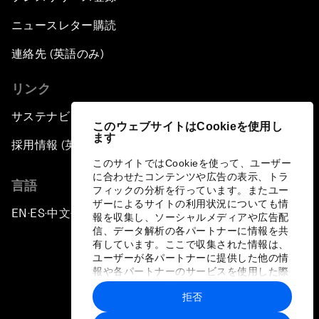
ニュースレター購読
連絡先 (英語のみ)
リンク
サステナビリティへの取り組み
このウェブサイトはCookieを使用し
ます
採用情報 (英語のみ)
このサイトではCookieを使って、ユーザー
に合わせたコンテンツや広告の表示、トラ
言語
フィックの分析を行っています。またユー
ザーによるサイトの利用状況についても情
EN
ES
中文
日本語
▪
▪
▪
報を収集し、ソーシャルメディアや広告配
信、データ解析の各パートナーに情報を共
有しています。ここで収集された情報は、
ユーザーが各パートナーに提供した他の情
報や各パートナーのサービスを使用した際
に収集された情報と組み合わされ、各パー
拒否
トナーによって使用されることがありま
プライバシーポリシーと利用規約
す。