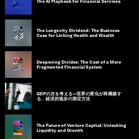
The AI Playbook for Financial Services
The Longevity Dividend: The Business
Case for Linking Health and Wealth
Deepening Divides: The Cost of a More
Fragmented Financial System
GDPの次を考える―世界の変化が再構築す
る、経済的進歩の測定方法
The Future of Venture Capital: Unlocking
Liquidity and Growth