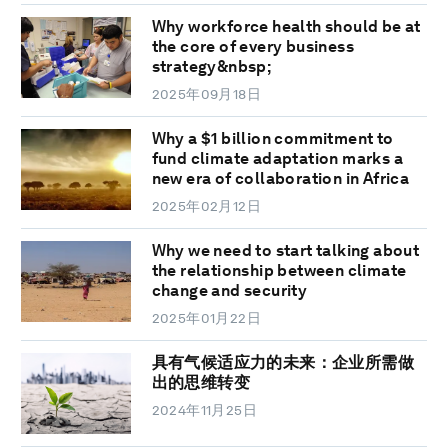
Why workforce health should be at
the core of every business
strategy&nbsp;
2025年09月18日
Why a $1 billion commitment to
fund climate adaptation marks a
new era of collaboration in Africa
2025年02月12日
Why we need to start talking about
the relationship between climate
change and security
2025年01月22日
具有气候适应力的未来：企业所需做
出的思维转变
2024年11月25日