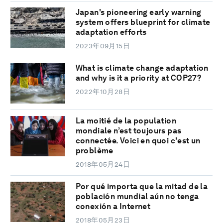
Japan's pioneering early warning
system offers blueprint for climate
adaptation efforts
2023年09月15日
What is climate change adaptation
and why is it a priority at COP27?
2022年10月28日
La moitié de la population
mondiale n’est toujours pas
connectée. Voici en quoi c'est un
problème
2018年05月24日
Por qué importa que la mitad de la
población mundial aún no tenga
conexión a Internet
2018年05月23日