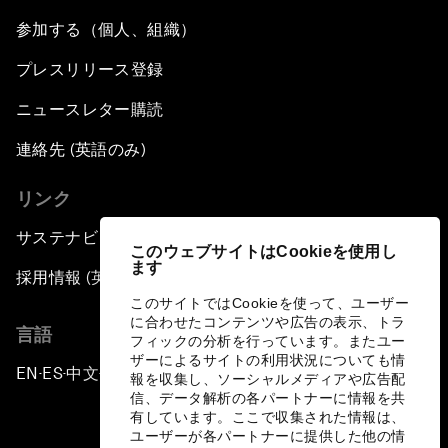
参加する（個人、組織）
プレスリリース登録
ニュースレター購読
連絡先 (英語のみ)
リンク
サステナビリティへの取り組み
このウェブサイトはCookieを使用し
ます
採用情報 (英語のみ)
このサイトではCookieを使って、ユーザー
に合わせたコンテンツや広告の表示、トラ
言語
フィックの分析を行っています。またユー
ザーによるサイトの利用状況についても情
EN
ES
中文
日本語
▪
▪
▪
報を収集し、ソーシャルメディアや広告配
信、データ解析の各パートナーに情報を共
有しています。ここで収集された情報は、
ユーザーが各パートナーに提供した他の情