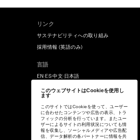
リンク
サステナビリティへの取り組み
採用情報 (英語のみ)
て
言語
EN
ES
中文
日本語
▪
▪
▪
このウェブサイトはCookieを使用し
ます
このサイトではCookieを使って、ユーザー
に合わせたコンテンツや広告の表示、トラ
フィックの分析を行っています。またユー
ザーによるサイトの利用状況についても情
報を収集し、ソーシャルメディアや広告配
信、データ解析の各パートナーに情報を共