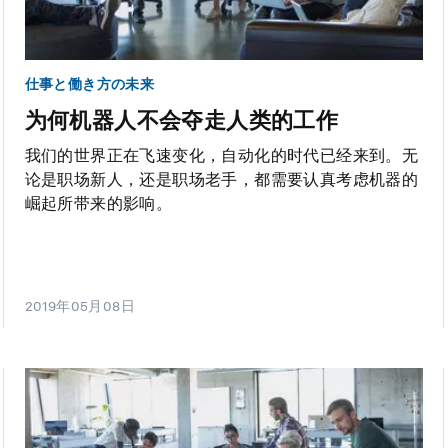
仕事と働き方の未来
为何机器人不会夺走人类的工作
我们的世界正在飞速变化，自动化的时代已经来到。无
论是职场新人，还是职场老手，都需要认真考虑机器的
崛起所带来的影响。
2019年05月08日