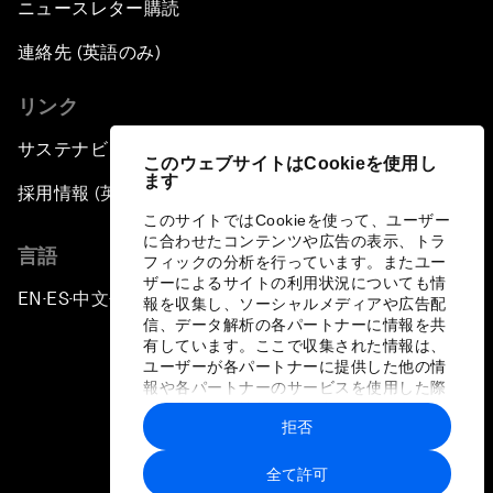
ニュースレター購読
連絡先 (英語のみ)
リンク
サステナビリティへの取り組み
このウェブサイトはCookieを使用し
ます
採用情報 (英語のみ)
このサイトではCookieを使って、ユーザー
に合わせたコンテンツや広告の表示、トラ
言語
フィックの分析を行っています。またユー
ザーによるサイトの利用状況についても情
EN
ES
中文
日本語
▪
▪
▪
報を収集し、ソーシャルメディアや広告配
信、データ解析の各パートナーに情報を共
有しています。ここで収集された情報は、
ユーザーが各パートナーに提供した他の情
報や各パートナーのサービスを使用した際
に収集された情報と組み合わされ、各パー
拒否
トナーによって使用されることがありま
プライバシーポリシーと利用規約
す。
全て許可
サイトマップ