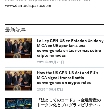
www.dantedisparte.com
最新記事
La Ley GENIUS en Estados Unidos y
MiCA en UE apuntan a una
convergencia en las normas sobre
criptomonedas
2025年09月23日
How the US GENIUS Act and EU’s
MiCA signal transatlantic
convergence on crypto rules
2025年09月17日
「法としてのコード」～金融資産の
トークン化とプログラマビリティ～