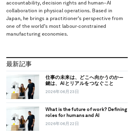
accountability, decision rights and human–AI
collaboration in physical operations. Based in
Japan, he brings a practitioner’s perspective from
one of the world’s most labour-constrained
manufacturing economies.
最新記事
仕事の未来は、どこへ向かうのか―
鍵は、AIとリアルをつなぐこと
2026年06月23日
What is the future of work? Defining
roles for humans and AI
2026年06月22日