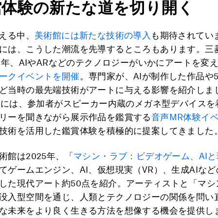
館体験の新たな道を切り開く
迎える中、
美術館には新たな技術の導入
も期待されてい
には、こうした潮流を先導するところもあります。三
19年、AIやARなどのテクノロジーがいかにアートを変
ークイベントを開催
。専門家が、AIが制作した作品や
ど当時の最先端技術がアートに与える影響を紹介しま
1年には、参加者がスピーカー内蔵のメガネ型デバイスを
リーを聞きながら展示作品を鑑賞する
音声MR体験イ
技術を活用した鑑賞体験を積極的に提案してきました
術館は2025年、「
マシン・ラブ：ビデオゲーム、AI
てゲームエンジン、AI、仮想現実（VR）、生成AIな
した現代アート約50点を紹介。アーティストと「マシ
没入型空間を通じ、人類とテクノロジーの関係を問い
な未来をより良く生きる方法を想像する機会を提供し