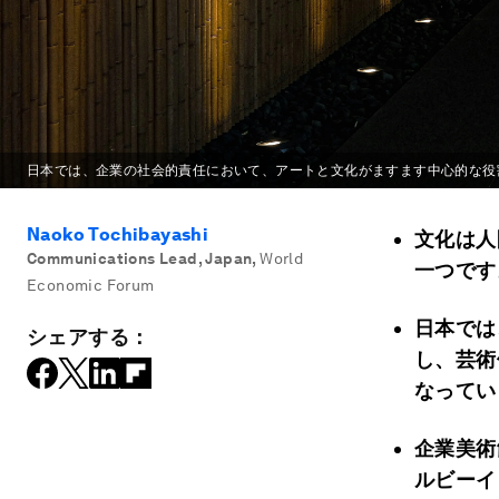
日本では、企業の社会的責任において、アートと文化がますます中心的な役
Naoko Tochibayashi
文化は人
Communications Lead, Japan
,
World
一つです
Economic Forum
日本では
シェアする：
し、芸術
なってい
企業美術
ルビーイ