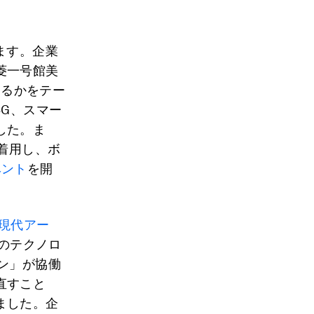
ます。企業
菱一号館美
えるかをテー
5G、スマー
した。ま
着用し、ボ
ベント
を開
。
と現代アー
どのテクノロ
ン」が協働
直すこと
ました。企