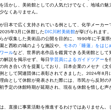
を活かし、美術館としての人気だけでなく、地域の魅
少なくありません。
が日本で広く支持されている例として、化学メーカーで
2025年3月に休館した
DIC川村美術館
が挙げられます
らが収集した美術品の公開を目的に、1990年に千葉
園と西欧の城のような施設や、
モネの「睡蓮」をはじ
ワール
など、世界的名作品を鑑賞できる美術館として
の解説を掲示せず、毎日
学芸員によるガイドツアー
を
の向き合い方を提案しており、日本企業のメセナ（文
例として関連団体に表彰されてきました。2024年8月
理由として休館が発表された際には、市民から反対の
初予定の休館時期が延期され、現在も休館を惜しむ声
は、直接に事業活動を推進するわけではありません。