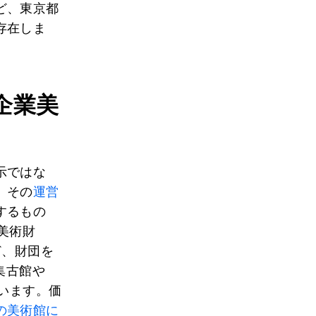
ど、東京都
存在しま
企業美
示ではな
。その
運営
するもの
美術財
ど、財団を
集古館や
います。価
の美術館に