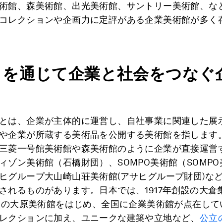
術館、森美術館、出光美術館、サントリー美術館、な
コレクションや企画力に定評がある企業美術館が多く
トを通じて企業と社会をつなぐ
とは、企業が主体的に運営し、自社事業に関連した展
や企業が所蔵する美術品を公開する美術館を指します
三菱一号館美術館や森美術館のように企業が直接運営
ィゾン美術館（石橋財団）、SOMPO美術館（SOMPO
ヒグループ大山崎山荘美術館(アサヒグループ財団)な
されるものがあります。日本では、1917年創設の大倉
創設の大原美術館をはじめ、全国に企業美術館が点在して
レクションに加え、ユニークな建築や立地など、
公立