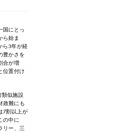
一国にとっ
から始ま
から3年が経
の豊かさを
割合が増
と位置付け
館類似施設
の財政難にも
は7割以上が
この中に
ラリー、三