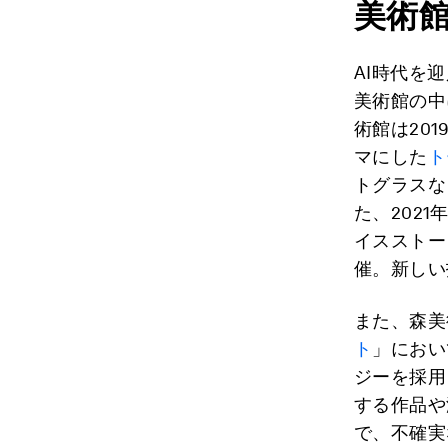
美術
AI時代を
美術館の中
術館は20
マにした
ト
トグラスな
た、202
イスストー
催。新しい
また、森美
ト
」におい
ジーを採用
する作品や
で、不確実