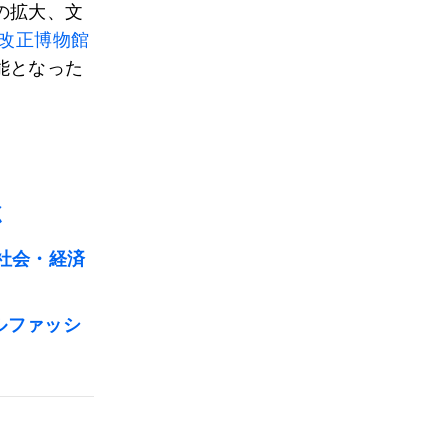
の拡大、文
改正博物館
能となった
く
社会・経済
ルファッシ