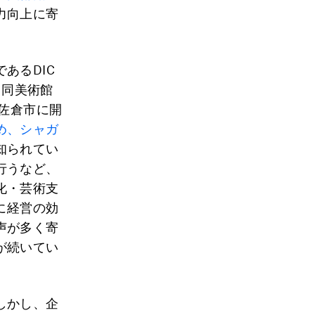
力向上に寄
あるDIC
。同美術館
県佐倉市に開
め、シャガ
知られてい
行うなど、
化・芸術支
に経営の効
声が多く寄
が続いてい
しかし、企