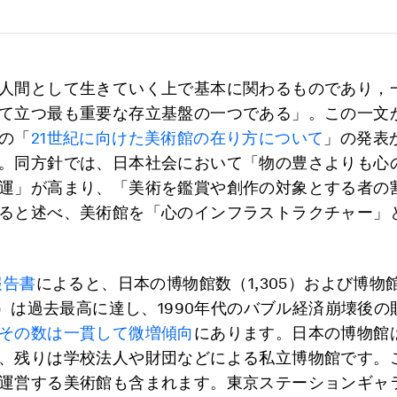
人間として生きていく上で基本に関わるものであり，
て立つ最も重要な存立基盤の一つである」。この一文
の「
21世紀に向けた美術館の在り方について
」の発表
。同方針では、日本社会において「物の豊さよりも心
運」が高まり、「美術を鑑賞や創作の対象とする者の
ると述べ、美術館を「心のインフラストラクチャー」
報告書
によると、日本の博物館数（1,305）および博物
66）は過去最高に達し、1990年代のバブル経済崩壊後
その数は一貫して微増傾向
にあります。日本の博物館
、残りは学校法人や財団などによる私立博物館です。
運営する美術館も含まれます。東京ステーションギャ