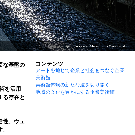
Image:
Unsplash/Takafumi Yamashita
コンテンツ
要な基盤の
アートを通じて企業と社会をつなぐ企業
美術館
美術館体験の新たな道を切り開く
技術を活用
地域の文化を豊かにする企業美術館
する存在と
括性、ウェ
す。