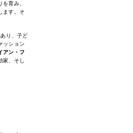
りを育み、
します。そ
であり、子ど
ァッション
イアン・フ
動家、そし