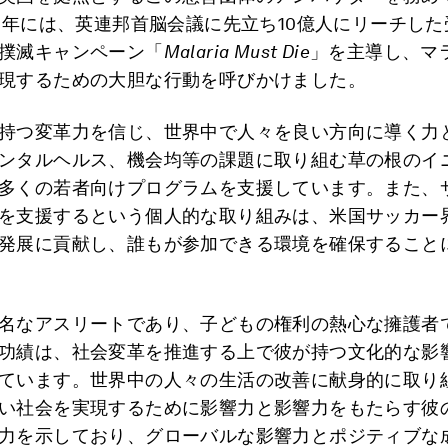
18年には、英連邦首脳会議に先立ち10億人にリーチし
撲滅キャンペーン「
Malaria Must Die
」を主導し、マ
現するための大胆な行動を呼びかけました。
持つ変革力を信じ、世界中で人々を良い方向に導く力
ンタルヘルス、機会均等の課題に取り組む草の根のイ
多くの若者向けプログラムを支援しています。また、
を支援するという個人的な取り組みは、米国サッカー
発展に貢献し、誰もが参加できる環境を確保すること
名なアスリートであり、子どもの権利の熱心な擁護者
功績は、社会変革を推進する上で彼が持つ文化的な影
ています。世界中の人々の生活の改善に献身的に取り
い社会を実現するために影響力と影響力をもたらす彼
力を示しており、グローバルな影響力とポジティブな