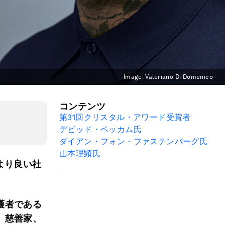
Image:
Valeriano Di Domenico
コンテンツ
第
31
回クリスタル・アワード受賞者
デビッド・ベッカム氏
ダイアン・フォン・ファステンバーグ氏
山本理顕氏
より良い社
。
護者である
、慈善家、