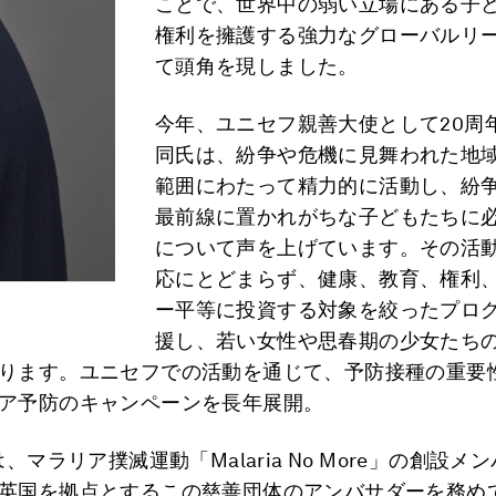
ことで、世界中の弱い立場にある子
権利を擁護する強力なグローバルリ
て頭角を現しました。
今年、ユニセフ親善大使として20周
同氏は、紛争や危機に見舞われた地
範囲にわたって精力的に活動し、紛
最前線に置かれがちな子どもたちに
について声を上げています。その活
応にとどまらず、健康、教育、権利
ー平等に投資する対象を絞ったプロ
援し、若い女性や思春期の少女たち
ります。ユニセフでの活動を通じて、予防接種の重要
ア予防のキャンペーンを長年展開。
は、マラリア撲滅運動「Malaria No More」の創設メ
英国を拠点とするこの慈善団体のアンバサダーを務め