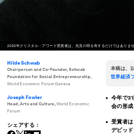
2025年クリスタル・アワード受賞者は、先見の明を有するだけではありま
Hilde Schwab
本稿は、
Chairperson and Co-Founder, Schwab
世界経済フ
Foundation for Social Entrepreneurship
,
World Economic Forum Geneva
Joseph Fowler
今年で3
Head, Arts and Culture
,
World Economic
会の形成
Forum
受賞者は
シェアする：
デビッド