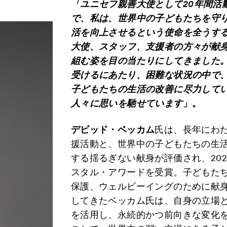
「ユニセフ親善大使として
20
年間活
で、私は、世界中の子どもたちを守
活を向上させるという使命を全うす
大使、スタッフ、支援者の方々が献
組む姿を目の当たりにしてきました
受けるにあたり、困難な状況の中で
子どもたちの生活の改善に尽力して
人々に思いを馳せています
」。
デビッド・ベッカム
氏は、長年にわ
援活動と、世界中の子どもたちの生
する揺るぎない献身が評価され、202
スタル・アワードを受賞。子どもた
保護、ウェルビーイングのために献
してきたベッカム氏は、自身の立場
を活用し、永続的かつ前向きな変化