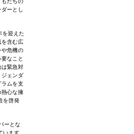
どもたちの
ーダーとし
年を迎えた
域を含む広
争や危機の
必要なこと
動は緊急対
、ジェンダ
グラムを支
の熱心な擁
性を啓発
ンバーとな
ています。