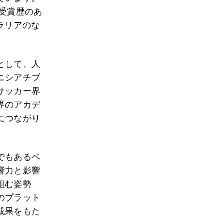
た受賞歴のあ
ラリアのな
として、人
ニシアチブ
サッカー界
界のアカデ
につながり
でもあるベ
響力と影響
組む姿勢
のプラット
成果をもた