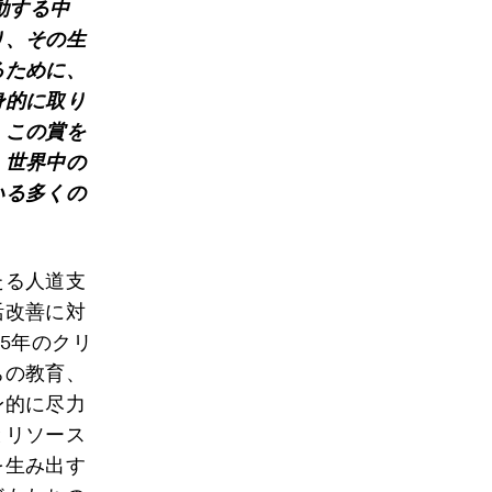
動する中
り、その生
るために、
身的に取り
。この賞を
、世界中の
いる多くの
たる人道支
活改善に対
5年のクリ
ちの教育、
身的に尽力
とリソース
を生み出す