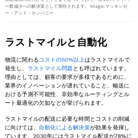
ー数減少への解決策として期待されます。
Image:
マッキンゼ
ー・アンド・カンパニー
ラストマイルと自動化
物流に関わる
コストの50%以上
はラストマイルで
発生し、
ラストマイル問題
とも呼ばれています。
理由としては、顧客の要求が多様であるために、
業界のイノベーションが遅れていること、輸送に
おける予測不可能性、非効率なルーティングとル
ート最適化の欠如などが挙げられます。
ラストマイルの配送に必要な時間とコストの削減
に向けては、
自動化による解決策
が効果を発揮し
ています。2030年にはラストマイル配送が78%に