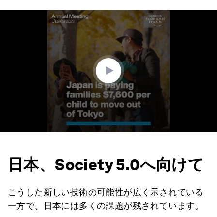
0
seconds
of
1
minute,
20
seconds
日本、Society 5.0へ向けて
こうした新しい技術の可能性が広く示されている
一方で、日本には多くの課題が残されています。