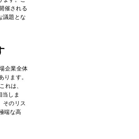
で開催される
な議題とな
す
上場企業全体
あります。
これは、
相当しま
、そのリス
極端な高