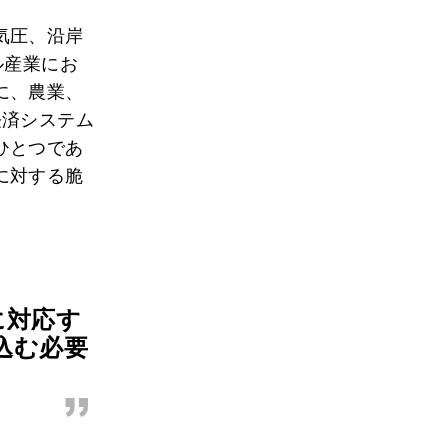
気圧、沿岸
ル産業にお
に、農業、
経済システム
ひとつであ
に対する脆
に対応す
込む必要
”