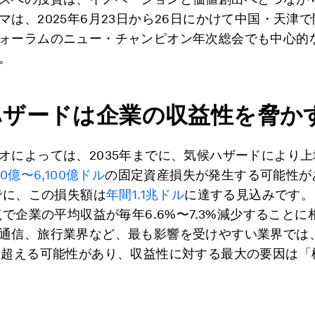
マは、2025年6月23日から26日にかけて中国・天津
ォーラムのニュー・チャンピオン年次総会でも中心的
。
ハザードは企業の収益性を脅か
オによっては、2035年までに、気候ハザードにより
00億〜6,100億ドル
の固定資産損失が発生する可能性が
までに、この損失額は
年間1.1兆ドル
に達する見込みです。
時点で企業の平均収益が毎年6.6%〜7.3%減少することに
通信、旅行業界など、最も影響を受けやすい業界では
を超える可能性があり、収益性に対する最大の要因は「