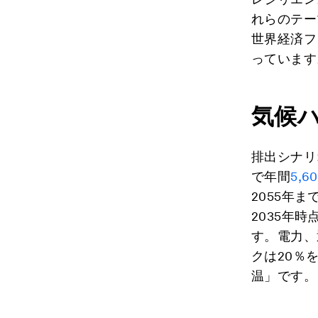
れらのテー
世界経済フ
っています
気候
排出シナリ
で年間
5,6
2055年
2035年
す。電力、
クは20％
温」です。