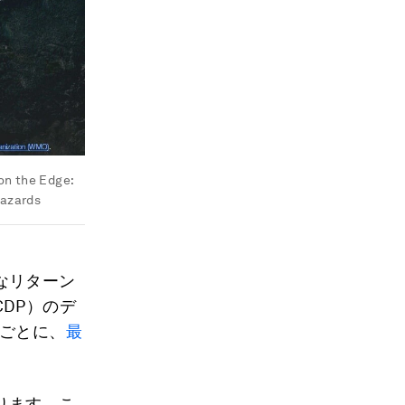
on the Edge:
Hazards
なリターン
DP）のデ
るごとに、
最
ります。こ