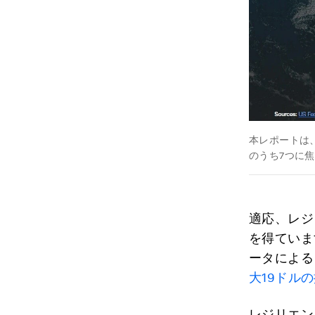
本レポートは
のうち7つに
適応、レジ
を得ていま
ータによる
大19ドル
レジリエン