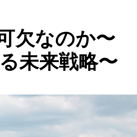
可欠なのか〜
ける未来戦略〜