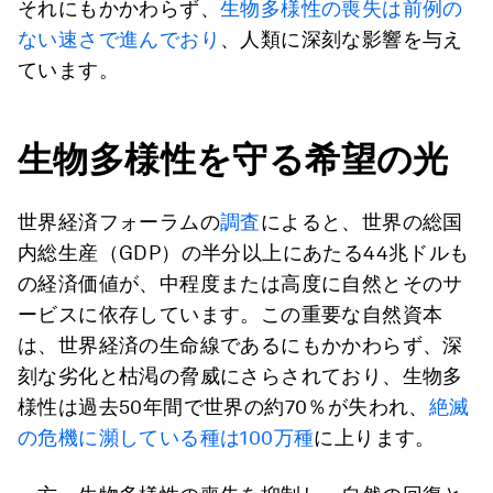
それにもかかわらず、
生物多様性の喪失は前例の
ない速さで進んでおり
、人類に深刻な影響を与え
ています。
生物多様性を守る希望の光
世界経済フォーラムの
調査
によると、世界の総国
内総生産（GDP）の半分以上にあたる44兆ドルも
の経済価値が、中程度または高度に自然とそのサ
ービスに依存しています。この重要な自然資本
は、世界経済の生命線であるにもかかわらず、深
刻な劣化と枯渇の脅威にさらされており、生物多
様性は過去50年間で世界の約70％が失われ、
絶滅
の危機に瀕している種は100万種
に上ります。