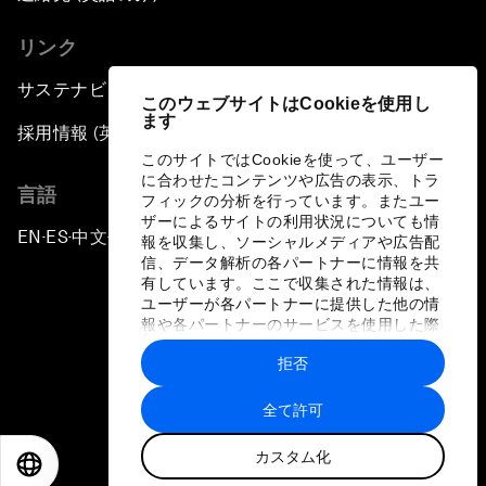
リンク
サステナビリティへの取り組み
このウェブサイトはCookieを使用し
ます
採用情報 (英語のみ)
このサイトではCookieを使って、ユーザー
に合わせたコンテンツや広告の表示、トラ
言語
フィックの分析を行っています。またユー
ザーによるサイトの利用状況についても情
EN
ES
中文
日本語
▪
▪
▪
報を収集し、ソーシャルメディアや広告配
信、データ解析の各パートナーに情報を共
有しています。ここで収集された情報は、
ユーザーが各パートナーに提供した他の情
報や各パートナーのサービスを使用した際
に収集された情報と組み合わされ、各パー
拒否
トナーによって使用されることがありま
プライバシーポリシーと利用規約
す。
全て許可
サイトマップ
カスタム化
©
2026
世界経済フォーラム
EN
ES
中文
日本語