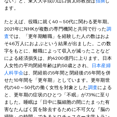
ない」と、東大大学院の山口慎太郎教授は
指摘
し
ます。
たとえば、役職に就く40～50代に関わる更年期。
2021年にNHKが複数の専門機関と共同で行った
調
査
では、「更年期離職」を経験した人の数はおよ
そ46万人におよぶという結果が出ました。この数
字をもとに、離職によって収入が減ったことなど
による経済損失は、約4200億円に上ります。日本
人女性の平均閉経年齢は約50歳とされ、
日本産婦
人科学会
は、閉経前の5年間と閉経後の5年間を併
せた10年間を「更年期」としています。更年期世
代の40～50代の働く女性を対象とした
調査
による
と、更年期の症状のひとつ「不眠」が73%に至り
ました。睡眠は「日中に脳細胞の間にたまった有
害なたんぱく質を除去するために不可欠な『脳の
掃除』の時間」であるとロチェスター大学トラン