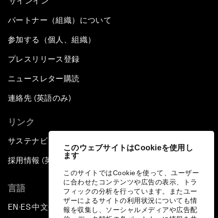
サインイン
パートナー（組織）について
参加する（個人、組織）
プレスリリース登録
ニュースレター購読
連絡先 (英語のみ)
リンク
サステナビリティへの取り組み
このウェブサイトはCookieを使用し
ます
採用情報 (英語のみ)
このサイトではCookieを使って、ユーザー
に合わせたコンテンツや広告の表示、トラ
言語
フィックの分析を行っています。またユー
ザーによるサイトの利用状況についても情
EN
ES
中文
日本語
▪
▪
▪
報を収集し、ソーシャルメディアや広告配