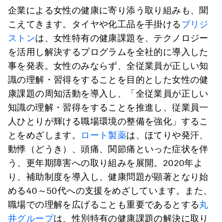
企業による女性の健康に寄り添う取り組みも、聞
こえてきます。タイヤや化工品を手掛ける
ブリジ
ストン
は、女性特有の健康課題を、テクノロジー
を活用し解決するプログラムを全社的に導入した
事を発表。女性のみならず、全従業員が正しい知
識の理解・習得をすることを目的とした女性の健
康課題の周知活動を導入し、「全従業員が正しい
知識の理解・習得をすることを推進し、従業員一
人ひとりが輝ける職場環境の整備を強化」するこ
とをめざします。
ロート製薬
は、ほてりや発汗、
動悸（どうき）、頭痛、関節痛といった症状を伴
う、更年期障害への取り組みを展開。2020年よ
り、補助制度を導入し、健康問題が顕著となり始
める40～50代への支援をめざしています。また、
職場での理解を広げることも重要であるとする
丸
井グループ
は、性別特有の健康課題の解決に取り