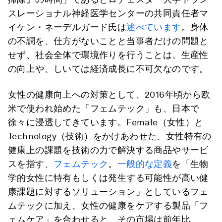
スレーショナル神経医学センターの共同責任者マ
イケン・ネーデルガード氏は
述べています
。身体
の不調を、仕方がないことと当事者だけの問題と
せず、社会全体で環境作りを行うことは、生産性
の向上や、しいては経済成長に不可欠なのです。
女性の健康向上への対策として、2016年頃から欧
米で使われ始めた「フェムテック」も、日本で
徐々に浸透してきています。Female（女性）と
Technology（技術）をかけあわせた、女性特有の
健康上の課題を技術の力で解決する商品やサービ
スを指す、
フェムテック
。
一般的な定義
を「生物
学的女性に特有もしくは発生する可能性が高い健
康課題に対するソリューション」としているフェ
ムテックに加え、女性の健康をケアする製品「フ
ェムケア」を合わせると、その市場は前年比