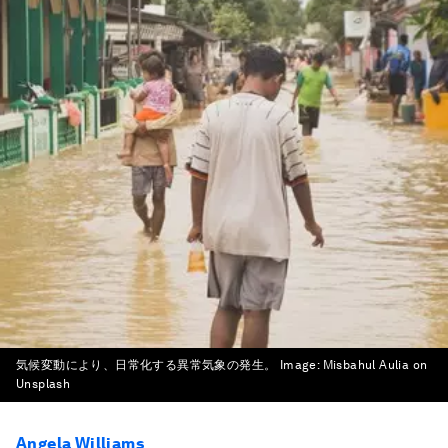
気候変動により、日常化する異常気象の発生。
Image:
Misbahul Aulia on
Unsplash
Angela Williams