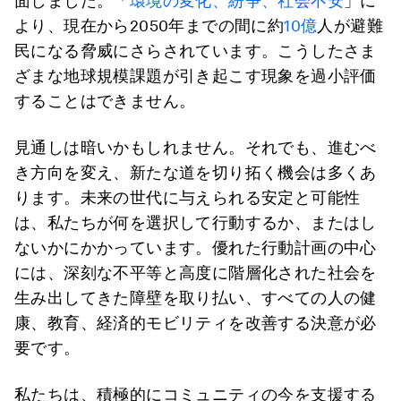
面しました。「
環境の変化、紛争、社会不安
」に
より、現在から2050年までの間に約
10億
人が避難
民になる脅威にさらされています。こうしたさま
ざまな地球規模課題が引き起こす現象を過小評価
することはできません。
見通しは暗いかもしれません。それでも、進むべ
き方向を変え、新たな道を切り拓く機会は多くあ
ります。未来の世代に与えられる安定と可能性
は、私たちが何を選択して行動するか、またはし
ないかにかかっています。優れた行動計画の中心
には、深刻な不平等と高度に階層化された社会を
生み出してきた障壁を取り払い、すべての人の健
康、教育、経済的モビリティを改善する決意が必
要です。
私たちは、積極的にコミュニティの今を支援する