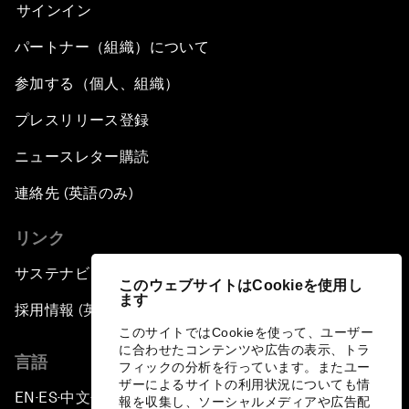
サインイン
パートナー（組織）について
参加する（個人、組織）
プレスリリース登録
ニュースレター購読
連絡先 (英語のみ)
リンク
サステナビリティへの取り組み
このウェブサイトはCookieを使用し
ます
採用情報 (英語のみ)
このサイトではCookieを使って、ユーザー
に合わせたコンテンツや広告の表示、トラ
言語
フィックの分析を行っています。またユー
ザーによるサイトの利用状況についても情
EN
ES
中文
日本語
▪
▪
▪
報を収集し、ソーシャルメディアや広告配