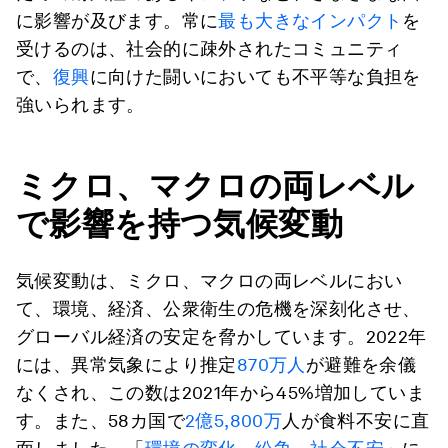
に影響が及びます。常に
最も大きなインパクト
を
受けるのは、社会的に疎外されたコミュニティ
で、
復興
に向けた闘いにおいても不平等な負担を
強いられます。
ミクロ、マクロの両レベル
で影響を持つ気候変動
気候変動は、ミクロ、マクロの両レベルにおい
て、環境、経済、公衆衛生の危機を深刻化させ、
グローバル経済の安定を脅かしています。2022年
には、異常気象により推定
870万人
が避難を余儀
なくされ、この数は2021年から45%増加していま
す。また、58カ国で
2億5,800万
人が食料不安に直