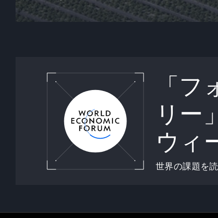
「フ
リー
ウィ
世界の課題を
0