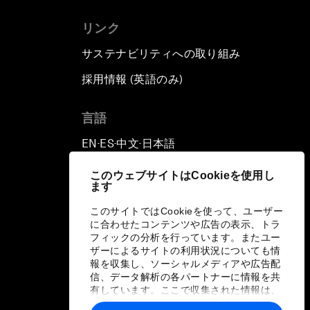
リンク
サステナビリティへの取り組み
採用情報 (英語のみ)
て
言語
EN
ES
中文
日本語
▪
▪
▪
このウェブサイトはCookieを使用し
ます
このサイトではCookieを使って、ユーザー
に合わせたコンテンツや広告の表示、トラ
フィックの分析を行っています。またユー
ザーによるサイトの利用状況についても情
報を収集し、ソーシャルメディアや広告配
信、データ解析の各パートナーに情報を共
有しています。ここで収集された情報は、
ユーザーが各パートナーに提供した他の情