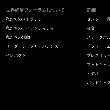
seconds
of
世界経済フォーラムについて
詳細
32
minutes,
12
私たちのストラテジー
センター（
seconds
Volume
90%
私たちのアイデンティティ
会合
私たちの活動
ステークホ
リーダーシップとガバナンス
「フォーラ
インパクト
プレスリリ
フォトギャ
ビデオ
ポッドキャ