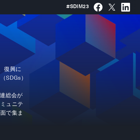
#
SDIM23
、復興に
SDGs）
国連総会が
コミュニテ
対面で集ま