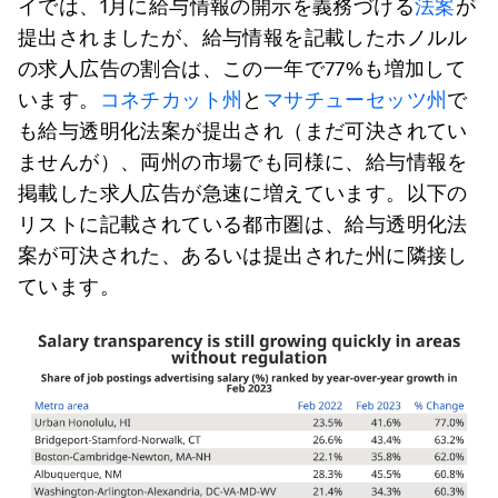
イでは、1月に給与情報の開示を義務づける
法案
が
提出されましたが、給与情報を記載したホノルル
の求人広告の割合は、この一年で77%も増加して
います。
コネチカット州
と
マサチューセッツ州
で
も給与透明化法案が提出され（まだ可決されてい
ませんが）、両州の市場でも同様に、給与情報を
掲載した求人広告が急速に増えています。以下の
リストに記載されている都市圏は、給与透明化法
案が可決された、あるいは提出された州に隣接し
ています。