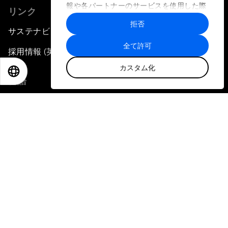
報や各パートナーのサービスを使用した際
リンク
に収集された情報と組み合わされ、各パー
拒否
トナーによって使用されることがありま
サステナビリティへの取り組み
す。
全て許可
採用情報 (英語のみ)
カスタム化
EN
ES
中文
日本語
言語
EN
ES
中文
日本語
▪
▪
▪
プライバシーポリシーと利用規約
サイトマップ
©
2026
世界経済フォーラム