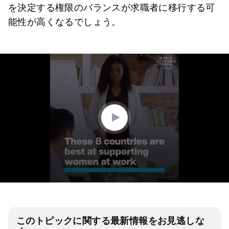
を決定する権限のバランスが求職者に移行する可
能性が高くなるでしょう。
0
seconds
of
1
minute,
30
seconds
このトピックに関する最新情報をお見逃しな