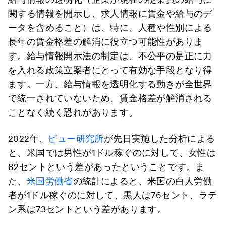
関する情報を開示し、求人情報に賃金や給与のデ
ータを含めること）は、特に、人種や性別による
長年の賃金格差の解消に役立つ可能性がありま
す。給与情報開示法の制定は、不公平の是正に力
を入れる政策立案者にとって有効な手段となり得
ます。一方、給与情報を透明化する動きが全世界
で統一されていないため、賃金格差が解消される
ことなく続く恐れがあります。
2022年、
ピュー研究所
が先日実施した分析による
と、米国では男性が1ドル稼ぐのに対して、女性は
82セントという差があったということです。ま
た、
米国労働省
の統計によると、米国の白人労働
者が1ドル稼ぐのに対して、黒人は76セント、ラテ
ン系は73セントという差があります。