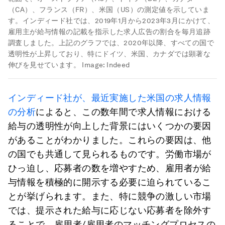
（CA）、フランス（FR）、米国（US）の測定値を示していま
す。インディード社では、2019年1月から2023年3月にかけて、
雇用主が給与情報の記載を指示した求人広告の割合を毎月追跡
調査しました。上記のグラフでは、2020年以降、すべての国で
透明性が上昇しており、特にドイツ、米国、カナダでは顕著な
伸びを見せています。
Image:
Indeed
インディード社が、最近実施した米国の求人情報
の分析
によると、この数年間で求人情報における
給与の透明性が向上した背景にはいくつかの要因
があることがわかりました。これらの要因は、他
の国でも共通して見られるものです。労働市場が
ひっ迫し、応募者の数を増やすため、雇用者が給
与情報を積極的に開示する必要に迫られているこ
とが挙げられます。また、特に競争の激しい市場
では、提示された給与に応じない応募者を除外す
ることで、雇用者/雇用者のマッチングプロセスの