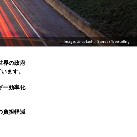
Image:
Unsplash／Sander Weeteling
世界の政府
ています。
ギー効率化
の負担軽減