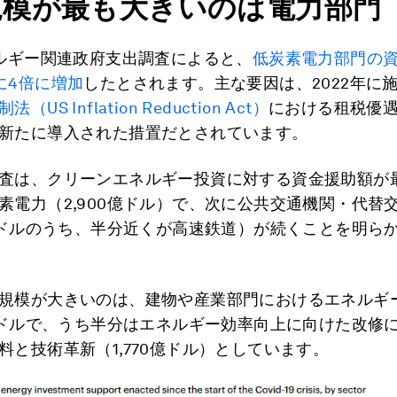
規模が最も大きいのは電力部門
ネルギー関連政府支出調査によると、
低炭素電力部門の資
に4倍に増加
したとされます。主な要因は、2022年に
US Inflation Reduction Act）
における租税優
新たに導入された措置だとされています。
査は、クリーンエネルギー投資に対する資金援助額が
素電力（2,900億ドル）で、次に公共交通機関・代替
0億ドルのうち、半分近くが高速鉄道）が続くことを明ら
規模が大きいのは、建物や産業部門におけるエネルギ
0億ドルで、うち半分はエネルギー効率向上に向けた改修
料と技術革新（1,770億ドル）としています。