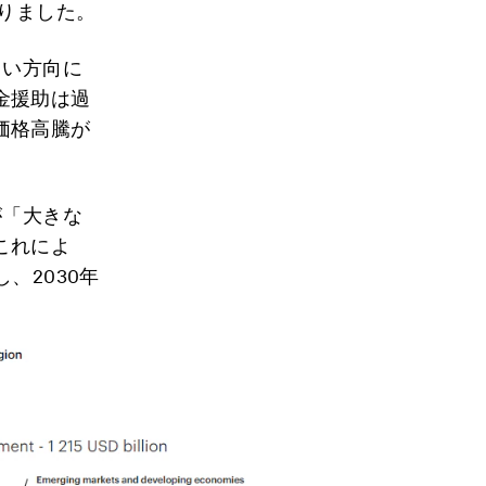
なりました。
しい方向に
金援助は過
価格高騰が
が「大きな
これによ
、2030年