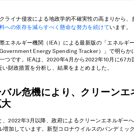
クライナ侵攻による地政学的不確実性の高まりから、
料への依存を減らすべく懸命な努力を続けて
います。
際エネルギー機関（IEA）による最新版の「エネルギ
vernment Energy Spending Tracker）」で明
つです。IEAは、2020年4月から2022年10月に67
00近い財政措置を分析し、結果をまとめました。
ーバル危機により、クリーンエ
拡大
ると、2022年3月以降、政府によるクリーンエネルギー
億ドル増加しています。新型コロナウイルスのパンデミッ