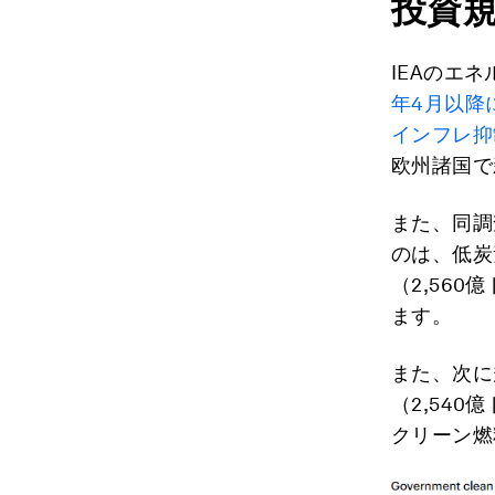
投資
IEAのエ
年4月以降
インフレ抑制法（
欧州諸国で
また、同調
のは、低炭
（2,56
ます。
また、次に
（2,54
クリーン燃