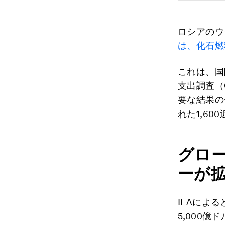
ロシアのウ
は、化石燃
これは、国
支出調査（Go
要な結果の一
れた1,6
グロ
ーが
IEAによ
5,000