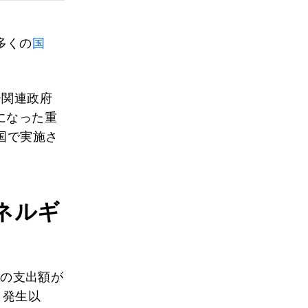
多くの
国
ー関連政府
らかになった重
カ国で実施さ
ネルギ
への支出額が
ク発生以