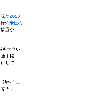
源が2020
施行の
米国の
遇措置や、
最も大きい
交通手段
かにしてい
ー効率向上
に充当）、