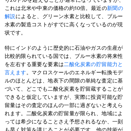
これは北米や中東の価格の約10倍。最近の
新聞の
解説
によると、グリーン水素と比較して、ブルー
水素の製造コストがすでに高くなっているのが現
状です。
特にインドのように歴史的に石油やガスの生産が
比較的限られている国では、ブルー水素の将来性
を左右する重要な要素は
二酸化炭素の貯留能力と
言えます
。マクロスケールのエネルギー転換モデ
ルのほとんどは、地表下の間隙の単純な査定に基
づいて、どこでも二酸化炭素を貯留蔵することが
できると仮定していますが、実際に投資可能な貯
留量はその査定のほんの一部に過ぎないと考えら
れます。二酸化炭素の貯留量が限られ、地域によ
っては希少になることさえ予想されるなか、一刻
も早く対策を講じることが必要です。他の技術が