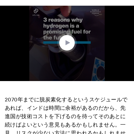
0
seconds
of
1
minute,
54
seconds
2070年までに脱炭素化するというスケジュールで
あれば、インドは時間に余裕があるのだから、先
進国が技術コストを下げるのを待ってそのあとに
続けばよいという意見もあるかもしれません。一
見、リスクが少ない方法に思われるかもしれませ