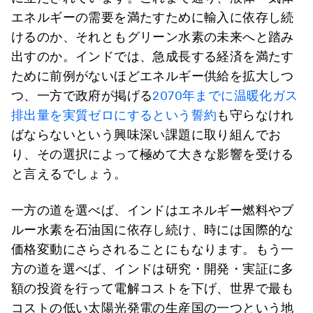
エネルギーの需要を満たすために輸入に依存し続
けるのか、それともグリーン水素の未来へと踏み
出すのか。インドでは、急成長する経済を満たす
ために前例がないほどエネルギー供給を拡大しつ
つ、一方で政府が掲げる
2070年までに温暖化ガス
排出量を実質ゼロにするという誓約
も守らなけれ
ばならないという興味深い課題に取り組んでお
り、その選択によって極めて大きな影響を受ける
と言えるでしょう。
一方の道を選べば、インドはエネルギー燃料やブ
ルー水素を石油国に依存し続け、時には国際的な
価格変動にさらされることにもなります。もう一
方の道を選べば、インドは研究・開発・実証に多
額の投資を行って電解コストを下げ、世界で最も
コストの低い太陽光発電の生産国の一つという地