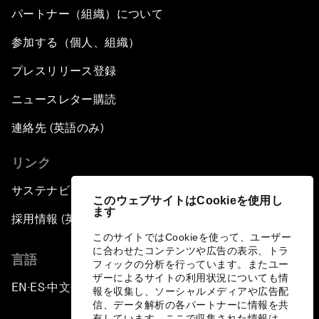
パートナー（組織）について
参加する（個人、組織）
プレスリリース登録
ニュースレター購読
連絡先 (英語のみ)
リンク
サステナビリティへの取り組み
このウェブサイトはCookieを使用し
ます
採用情報 (英語のみ)
このサイトではCookieを使って、ユーザー
に合わせたコンテンツや広告の表示、トラ
言語
フィックの分析を行っています。またユー
ザーによるサイトの利用状況についても情
EN
ES
中文
日本語
▪
▪
▪
報を収集し、ソーシャルメディアや広告配
信、データ解析の各パートナーに情報を共
有しています。ここで収集された情報は、