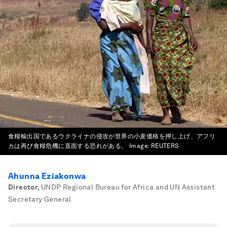
食糧輸出国であるウクライナの侵攻が世界の小麦価格を押し上げ、アフリ
カは再び食糧危機に直面する恐れがある。
Image:
REUTERS
Ahunna Eziakonwa
Director
,
UNDP Regional Bureau for Africa and UN Assistant
Secretary General