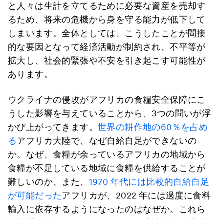
と人々は生計を立てるために必要な資産を売却す
るため、将来の危機から身を守る能力が低下して
しまいます。全体としては、こうしたことが間接
的な要因となって経済活動が制約され、不平等が
拡大し、社会的緊張や不安を引き起こす可能性が
あります。
ウクライナの侵攻がアフリカの食糧安全保障にこ
うした影響を与えていることから、3つの問いが浮
かび上がってきます。
世界の耕作地の60％を占め
る
アフリカ大陸で、なぜ自給自足ができないの
か。なぜ、食糧が余っているアフリカの地域から
食糧が不足している地域に食糧を供給することが
難しいのか、また、
1970 年代には比較的自給自足
が可能だった
アフリカが、2022 年には過度に食料
輸入に依存するようになったのはなぜか。これら