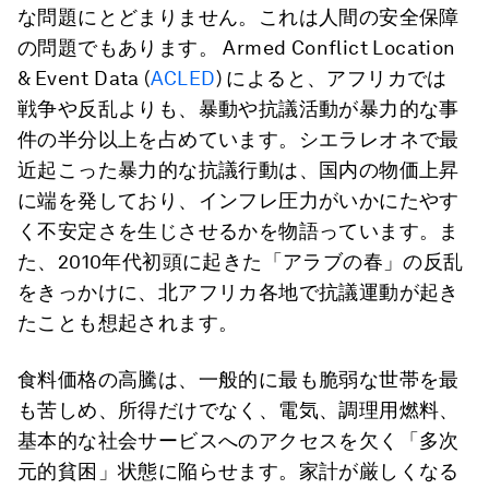
な問題にとどまりません。これは人間の安全保障
の問題でもあります。 Armed Conflict Location
& Event Data (
ACLED
) によると、アフリカでは
戦争や反乱よりも、暴動や抗議活動が暴力的な事
件の半分以上を占めています。シエラレオネで最
近起こった暴力的な抗議行動は、国内の物価上昇
に端を発しており、インフレ圧力がいかにたやす
く不安定さを生じさせるかを物語っています。ま
た、2010年代初頭に起きた「アラブの春」の反乱
をきっかけに、北アフリカ各地で抗議運動が起き
たことも想起されます。
食料価格の高騰は、一般的に最も脆弱な世帯を最
も苦しめ、所得だけでなく、電気、調理用燃料、
基本的な社会サービスへのアクセスを欠く「多次
元的貧困」状態に陥らせます。家計が厳しくなる