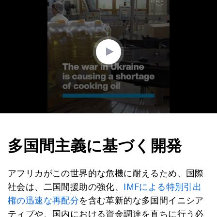
seconds
of
1
minute,
24
seconds
多国間主義に基づく開発
アフリカがこの世界的な危機に耐えるため、国際
社会は、二国間援助の強化、
IMFによる特別引出
権の迅速な再配分
を含む革新的な多国間イニシア
ティブや、国内における資金調達を直ちに行う必