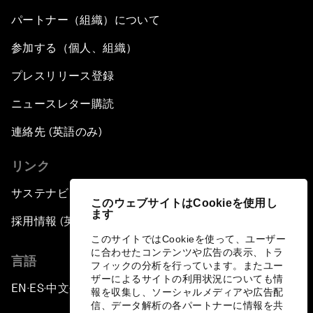
パートナー（組織）について
参加する（個人、組織）
プレスリリース登録
ニュースレター購読
連絡先 (英語のみ)
リンク
サステナビリティへの取り組み
このウェブサイトはCookieを使用し
ます
採用情報 (英語のみ)
このサイトではCookieを使って、ユーザー
に合わせたコンテンツや広告の表示、トラ
言語
フィックの分析を行っています。またユー
ザーによるサイトの利用状況についても情
EN
ES
中文
日本語
▪
▪
▪
報を収集し、ソーシャルメディアや広告配
信、データ解析の各パートナーに情報を共