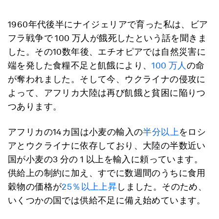
1960年代後半にナイジェリアで育った私は、ビア
フラ戦争で 100 万人が餓死したという話を聞きま
した。その10数年後、エチオピアでは自然災害に
端を発した食糧不足と飢餓により、
100 万人
の命
が奪われました。そして今、ウクライナの侵攻に
よって、アフリカ大陸は再び飢餓と貧困に陥りつ
つあります。
アフリカの14カ国は小麦の輸入の
半分以上
をロシ
アとウクライナに依存しており、大陸の半数近い
国が小麦の3 分の 1 以上を輸入に頼っています。
供給上の制約に加え、すでに数週間のうちに食用
穀物の価格が
25％以上上昇
しました。そのため、
いくつかの国では供給不足に備え始めています。