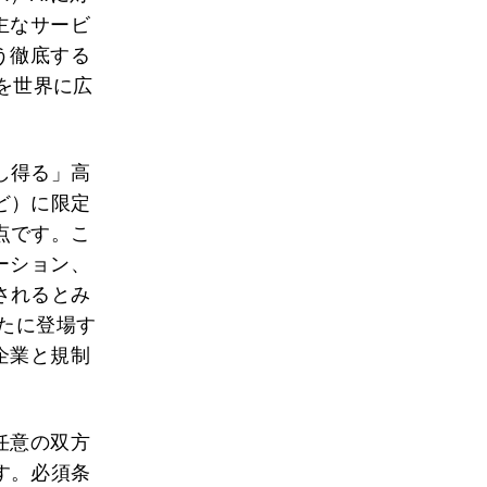
主なサービ
う徹底する
チを世界に広
し得る」高
ど）に限定
点です。こ
ーション、
されるとみ
新たに登場す
企業と規制
任意の双方
す。必須条