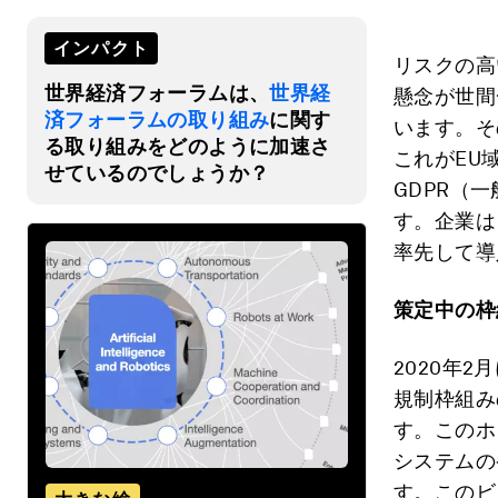
インパクト
リスクの高
世界経済フォーラムは、
世界経
懸念が世間
済フォーラムの取り組み
に関す
います。そ
る取り組みをどのように加速さ
これがEU
せているのでしょうか？
GDPR（
す。企業は
率先して導
策定中の枠
2020年
規制枠組み
す。このホ
システムの
す。このビ