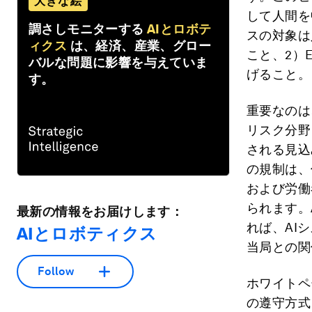
大きな絵
して人間を
調さしモニターする
AIとロボテ
スの対象は
ィクス
は、経済、産業、グロー
こと、2）
バルな問題に影響を与えていま
げること。
す。
重要なのは
リスク分野
される見込
の規制は、
および労働
られます。
最新の情報をお届けします：
れば、AI
AIとロボティクス
当局との関
Follow
ホワイトペ
の遵守方式