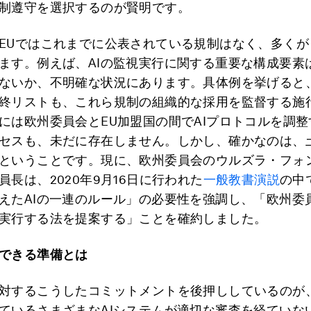
制遵守を選択するのが賢明です。
EUではこれまでに公表されている規制はなく、多くが
ます。例えば、AIの監視実行に関する重要な構成要素
ないか、不明確な状況にあります。具体例を挙げると
終リストも、これら規制の組織的な採用を監督する施
には欧州委員会とEU加盟国の間でAIプロトコルを調
セスも、未だに存在しません。しかし、確かなのは、
ということです。現に、欧州委員会のウルズラ・フォ
員長は、2020年9月16日に行われた
一般教書演説
の中
えたAIの一連のルール」の必要性を強調し、「欧州委
実行する法を提案する」ことを確約しました。
できる準備とは
対するこうしたコミットメントを後押ししているのが
ているさまざまなAIシステムが適切な審査を経ていな