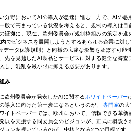
い分野においてAIの導入が急速に進む一方で、AIの悪
一般で高まっている状況を考えると、規制の導入は目
の証拠に、現在、欧州委員会が規制枠組みの策定を進
域内でビジネスを展開しようとするあらゆる企業に対し
一般データ保護規則）と同様の広範な影響を及ぼす可能
、先を見越したAI製品とサービスに対する健全な審査
入し、混乱を最小限に抑える必要があります。
組み
2月に欧州委員会が発表したAIに関する
ホワイトペーパー
の導入に向けた第一歩になるというのが、
専門家
の大
ワイトペーパーでは、欧州において、信頼できる革新的
発展を支援する同委員会のビジョンが、正式に概説さ
ジョンを導いているのが、中核となる2つの目標です：1