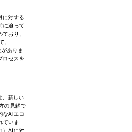
用に対する
前に迫って
めており、
て、
性がありま
プロセスを
は、新しい
方の見解で
なAIエコ
れていま
）AIに対