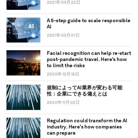
2021年03月22日
A 5-step guide to scale responsible
AI
2021年03月01日
Facial recognition can help re-start
post-pandemic travel. Here's how
to limit the risks
2020年12月16日
規制によってAI業界が変わる可能
性：企業にできる備えとは
2020年11月02日
Regulation could transform the AI
industry. Here's how companies
can prepare