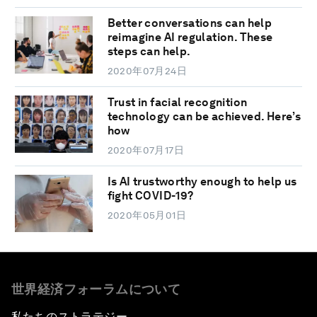
Better conversations can help
reimagine AI regulation. These
steps can help.
2020年07月24日
Trust in facial recognition
technology can be achieved. Here’s
how
2020年07月17日
Is AI trustworthy enough to help us
fight COVID-19?
2020年05月01日
世界経済フォーラムについて
私たちのストラテジー