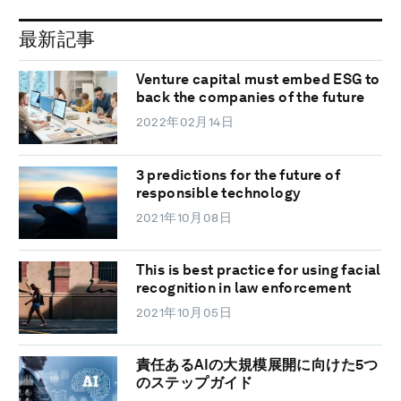
最新記事
Venture capital must embed ESG to
back the companies of the future
2022年02月14日
3 predictions for the future of
responsible technology
2021年10月08日
This is best practice for using facial
recognition in law enforcement
2021年10月05日
責任あるAIの大規模展開に向けた5つ
のステップガイド