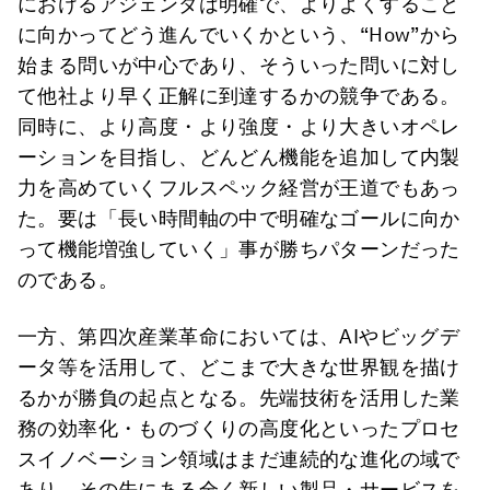
におけるアジェンダは明確で、よりよくすること
に向かってどう進んでいくかという、“How”から
始まる問いが中心であり、そういった問いに対し
て他社より早く正解に到達するかの競争である。
同時に、より高度・より強度・より大きいオペレ
ーションを目指し、どんどん機能を追加して内製
力を高めていくフルスペック経営が王道でもあっ
た。要は「長い時間軸の中で明確なゴールに向か
って機能増強していく」事が勝ちパターンだった
のである。
一方、第四次産業革命においては、AIやビッグデ
ータ等を活用して、どこまで大きな世界観を描け
るかが勝負の起点となる。先端技術を活用した業
務の効率化・ものづくりの高度化といったプロセ
スイノベーション領域はまだ連続的な進化の域で
あり、その先にある全く新しい製品・サービスを