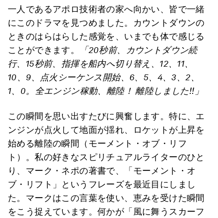
一人であるアポロ技術者の家へ向かい、皆で一緒
にこのドラマを見つめました。カウントダウンの
ときのはらはらした感覚を、いまでも体で感じる
ことができます。
「
20
秒前、カウントダウン続
行、
15
秒前、指揮を船内へ切り替え、
12
、
11
、
10
、
9
、点火シーケンス開始、
6
、
5
、
4
、
3
、
2
、
1
、
0
。全エンジン稼動、離陸！ 離陸しました
!!
」
この瞬間を思い出すたびに興奮します。特に、エ
ンジンが点火して地面が揺れ、ロケットが上昇を
始める離陸の瞬間（モーメント・オブ・リフ
ト）。私の好きなスピリチュアルライターのひと
り、マーク・ネポの著書で、「モーメント・オ
ブ・リフト」というフレーズを最近目にしまし
た。マークはこの言葉を使い、恵みを受けた瞬間
をこう捉えています。何かが「風に舞うスカーフ