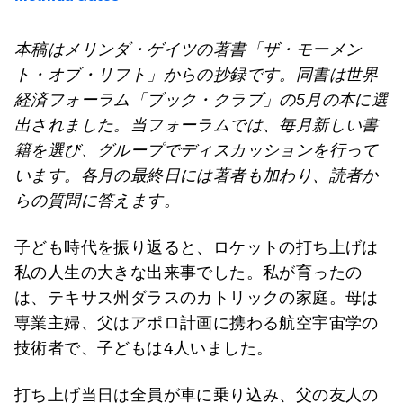
本稿はメリンダ・ゲイツの著書「ザ・モーメン
ト・オブ・リフト」からの抄録です。同書は世界
経済フォーラム「ブック・クラブ」の
5
月の本に選
出されました。当フォーラムでは、毎月新しい書
籍を選び、グループでディスカッションを行って
います。各月の最終日には著者も加わり、読者か
らの質問に答えます。
子ども時代を振り返ると、ロケットの打ち上げは
私の人生の大きな出来事でした。私が育ったの
は、テキサス州ダラスのカトリックの家庭。母は
専業主婦、父はアポロ計画に携わる航空宇宙学の
技術者で、子どもは4人いました。
打ち上げ当日は全員が車に乗り込み、父の友人の