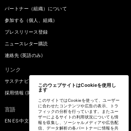
パートナー（組織）について
参加する（個人、組織）
プレスリリース登録
ニュースレター購読
連絡先 (英語のみ)
リンク
サステナビリティへの取り組み
このウェブサイトはCookieを使用し
ます
採用情報 (英語のみ)
このサイトではCookieを使って、ユーザー
に合わせたコンテンツや広告の表示、トラ
言語
フィックの分析を行っています。またユー
ザーによるサイトの利用状況についても情
EN
ES
中文
日本語
▪
▪
▪
報を収集し、ソーシャルメディアや広告配
信、データ解析の各パートナーに情報を共