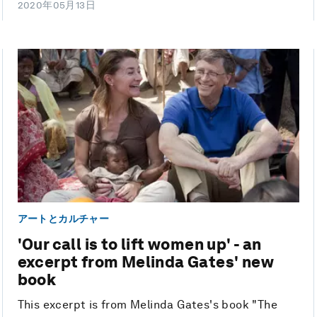
2020年05月13日
アートとカルチャー
'Our call is to lift women up' - an
excerpt from Melinda Gates' new
book
This excerpt is from Melinda Gates's book "The