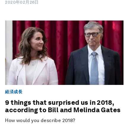
2020年02月26日
経済成長
9 things that surprised us in 2018,
according to Bill and Melinda Gates
How would you describe 2018?