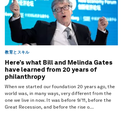
教育とスキル
Here’s what Bill and Melinda Gates
have learned from 20 years of
philanthropy
When we started our foundation 20 years ago, the
world was, in many ways, very different from the
one we live in now. It was before 9/11, before the
Great Recession, and before the rise o...