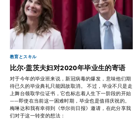
教育とスキル
比尔·盖茨夫妇对2020年毕业生的寄语
对于今年的毕业班来说，新冠病毒的爆发，意味他们期
待已久的毕业典礼只能因故取消。 不过，毕业不只是走
上舞台领取学位证书，它也标志着人生下一阶段的开始
——即使在当前这一困难时期，毕业也是值得庆祝的。
梅琳达和我有幸得到《华尔街日报》邀请，在此分享我
们对于这一转变的想法：