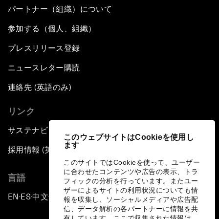
パートナー（組織）について
参加する（個人、組織）
プレスリリース登録
ニュースレター購読
連絡先 (英語のみ)
リンク
サステナビリティへの取り組み
このウェブサイトはCookieを使用し
ます
採用情報 (英語のみ)
このサイトではCookieを使って、ユーザー
に合わせたコンテンツや広告の表示、トラ
言語
フィックの分析を行っています。またユー
ザーによるサイトの利用状況についても情
EN
ES
中文
日本語
▪
▪
▪
報を収集し、ソーシャルメディアや広告配
信、データ解析の各パートナーに情報を共
有しています。ここで収集された情報は、