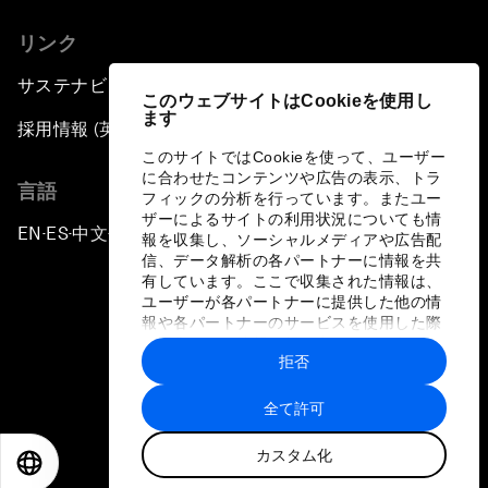
リンク
サステナビリティへの取り組み
このウェブサイトはCookieを使用し
ます
採用情報 (英語のみ)
このサイトではCookieを使って、ユーザー
に合わせたコンテンツや広告の表示、トラ
言語
フィックの分析を行っています。またユー
ザーによるサイトの利用状況についても情
EN
ES
中文
日本語
▪
▪
▪
報を収集し、ソーシャルメディアや広告配
信、データ解析の各パートナーに情報を共
有しています。ここで収集された情報は、
ユーザーが各パートナーに提供した他の情
報や各パートナーのサービスを使用した際
に収集された情報と組み合わされ、各パー
拒否
トナーによって使用されることがありま
プライバシーポリシーと利用規約
す。
全て許可
サイトマップ
カスタム化
©
2026
世界経済フォーラム
EN
ES
中文
日本語