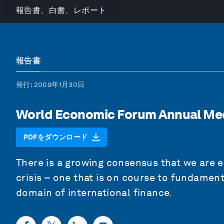
報告書、白書、レポート
報告書
発行
: 2009年1月30日
World Economic Forum Annual Me
PDFをダウンロード
There is a growing consensus that we are 
crisis – one that is on course to fundamen
domain of international finance.