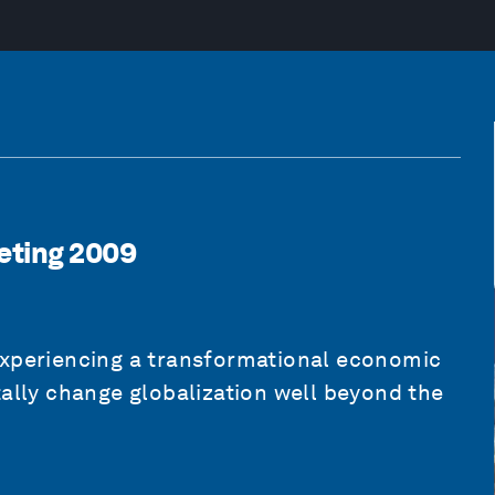
eting 2009
experiencing a transformational economic
tally change globalization well beyond the