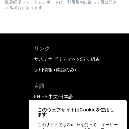
世界経済フォーラムレポートは、
利用規約
に従って再公開さ
れる場合があります。
リンク
サステナビリティへの取り組み
採用情報 (英語のみ)
て
言語
EN
ES
中文
日本語
▪
▪
▪
このウェブサイトはCookieを使用し
ます
このサイトではCookieを使って、ユーザー