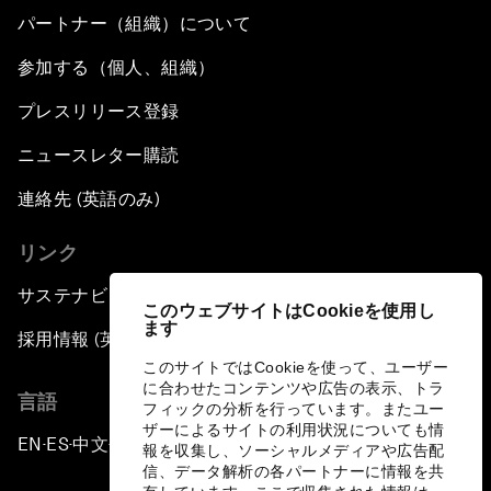
パートナー（組織）について
参加する（個人、組織）
プレスリリース登録
ニュースレター購読
連絡先 (英語のみ)
リンク
サステナビリティへの取り組み
このウェブサイトはCookieを使用し
ます
採用情報 (英語のみ)
このサイトではCookieを使って、ユーザー
に合わせたコンテンツや広告の表示、トラ
言語
フィックの分析を行っています。またユー
ザーによるサイトの利用状況についても情
EN
ES
中文
日本語
▪
▪
▪
報を収集し、ソーシャルメディアや広告配
信、データ解析の各パートナーに情報を共