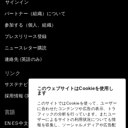
サインイン
パートナー（組織）について
参加する（個人、組織）
プレスリリース登録
ニュースレター購読
連絡先 (英語のみ)
リンク
サステナビリティへの取り組み
このウェブサイトはCookieを使用し
ます
採用情報 (英語のみ)
このサイトではCookieを使って、ユーザー
に合わせたコンテンツや広告の表示、トラ
言語
フィックの分析を行っています。またユー
ザーによるサイトの利用状況についても情
EN
ES
中文
日本語
▪
▪
▪
報を収集し、ソーシャルメディアや広告配