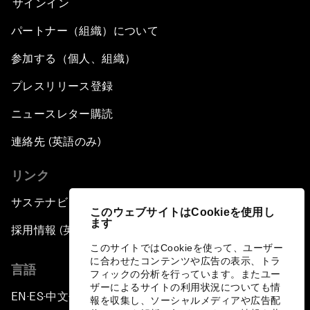
サインイン
パートナー（組織）について
参加する（個人、組織）
プレスリリース登録
ニュースレター購読
連絡先 (英語のみ)
リンク
サステナビリティへの取り組み
このウェブサイトはCookieを使用し
ます
採用情報 (英語のみ)
このサイトではCookieを使って、ユーザー
に合わせたコンテンツや広告の表示、トラ
言語
フィックの分析を行っています。またユー
ザーによるサイトの利用状況についても情
EN
ES
中文
日本語
▪
▪
▪
報を収集し、ソーシャルメディアや広告配