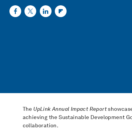
The
UpLink Annual Impact Report
showcases
achieving the Sustainable Development Goa
collaboration.