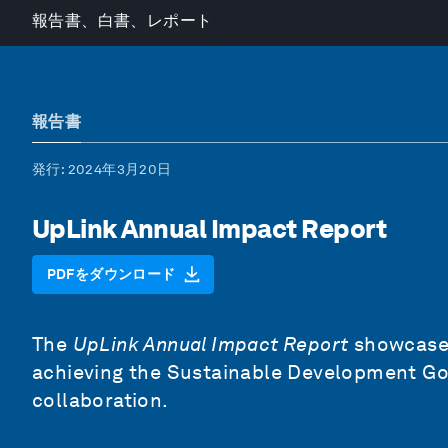
報告書、白書、レポート
報告書
発行
: 2024年3月20日
UpLink Annual Impact Report
PDFをダウンロード
The
UpLink Annual Impact Report
showcases
achieving the Sustainable Development Goa
collaboration.