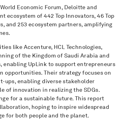
e World Economic Forum, Deloitte and
ant ecosystem of 442 Top Innovators, 46 Top
rs, and 253 ecosystem partners, amplifying
mes.
tities like Accenture, HCL Technologies,
nning of the Kingdom of Saudi Arabia and
s, enabling UpLink to support entrepreneurs
n opportunities. Their strategy focuses on
rt-ups, enabling diverse stakeholder
e of innovation in realizing the SDGs.
ge for a sustainable future. This report
laboration, hoping to inspire widespread
ge for both people and the planet.