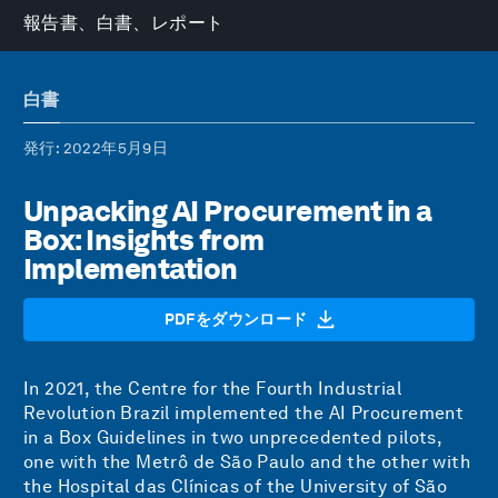
報告書、白書、レポート
白書
発行
: 2022年5月9日
Unpacking AI Procurement in a
Box: Insights from
Implementation
PDFをダウンロード
In 2021, the Centre for the Fourth Industrial
Revolution Brazil implemented the
AI Procurement
in a Box
Guidelines in two unprecedented pilots,
one with the Metrô de São Paulo and the other with
the Hospital das Clínicas of the University of São