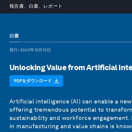
報告書、白書、レポート
白書
発行
: 2022年12月12日
Unlocking Value from Artificial In
PDFをダウンロード
Artificial intelligence (AI) can enable a new
offering tremendous potential to transform 
sustainability and workforce engagement. 
in manufacturing and value chains is known