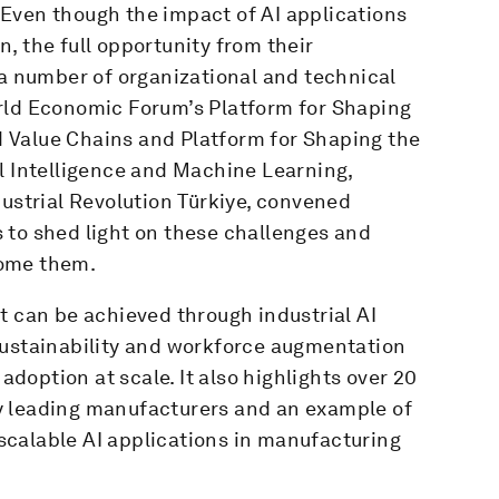
Even though the impact of AI applications
, the full opportunity from their
 a number of organizational and technical
rld Economic Forum’s Platform for Shaping
 Value Chains and Platform for Shaping the
l Intelligence and Machine Learning,
dustrial Revolution Türkiye, convened
 to shed light on these challenges and
come them.
t can be achieved through industrial AI
sustainability and workforce augmentation
 adoption at scale. It also highlights over 20
y leading manufacturers and an example of
calable AI applications in manufacturing