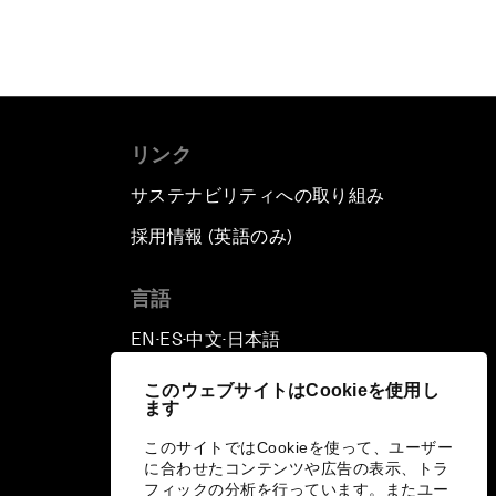
リンク
サステナビリティへの取り組み
採用情報 (英語のみ)
て
言語
EN
ES
中文
日本語
▪
▪
▪
このウェブサイトはCookieを使用し
ます
このサイトではCookieを使って、ユーザー
に合わせたコンテンツや広告の表示、トラ
フィックの分析を行っています。またユー