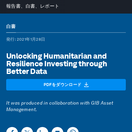
報告書、白書、レポート
白書
発行
: 2021年1月28日
Unlocking Humanitarian and
Resilience Investing through
Better Data
PDFをダウンロード
It was produced in collaboration with GIB Asset
Management.