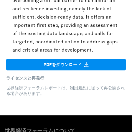
overcoming a critical barrier to humanitarian
and resilience investing, namely the lack of
sufficient, decision-ready data. It offers an
important first step, providing an assessment
of the existing data landscape, and calls for
targeted, coordinated action to address gaps
and critical areas for development.
PDFをダウンロード
ライセンスと再発行
世界経済フォーラムレポートは、
利用規約
に従って再公開され
る場合があります。
世界経済フォーラムについて