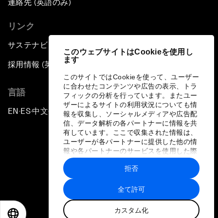
連絡先 (英語のみ)
リンク
サステナビリティへの取り組み
このウェブサイトはCookieを使用し
ます
採用情報 (英語のみ)
このサイトではCookieを使って、ユーザー
に合わせたコンテンツや広告の表示、トラ
言語
フィックの分析を行っています。またユー
ザーによるサイトの利用状況についても情
EN
ES
中文
日本語
▪
▪
▪
報を収集し、ソーシャルメディアや広告配
信、データ解析の各パートナーに情報を共
有しています。ここで収集された情報は、
ユーザーが各パートナーに提供した他の情
報や各パートナーのサービスを使用した際
に収集された情報と組み合わされ、各パー
拒否
トナーによって使用されることがありま
プライバシーポリシーと利用規約
す。
全て許可
サイトマップ
カスタム化
©
2026
世界経済フォーラム
EN
ES
中文
日本語