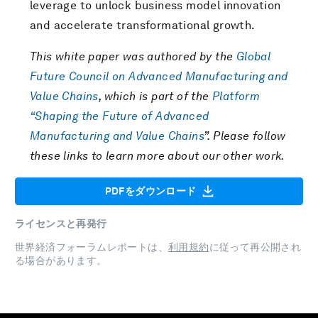
leverage to unlock business model innovation
and accelerate transformational growth.
This white paper was authored by the
Global
Future Council on Advanced Manufacturing and
Value Chains
, which is part of the
Platform
“Shaping the Future of Advanced
Manufacturing and Value Chains
”. Please follow
these links to learn more about our other work.
PDFをダウンロード
ライセンスと再発行
世界経済フォーラムレポートは、
利用規約
に従って再公開され
る場合があります。