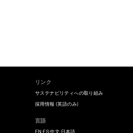
リンク
サステナビリティへの取り組み
採用情報 (英語のみ)
て
言語
EN
ES
中文
日本語
▪
▪
▪