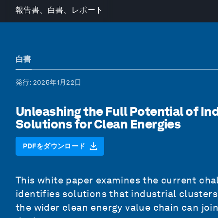
報告書、白書、レポート
白書
発行
: 2025年1月22日
Unleashing the Full Potential of In
Solutions for Clean Energies
PDFをダウンロード
This white paper examines the current chal
identifies solutions that industrial cluster
the wider clean energy value chain can joint