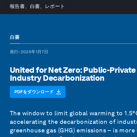
報告書、白書、レポート
白書
発行
: 2025年1月7日
United for Net Zero: Public-Private
Industry Decarbonization
PDFをダウンロード
The window to limit global warming to 1.5°C 
accelerating the decarbonization of indust
greenhouse gas (GHG) emissions – is more 