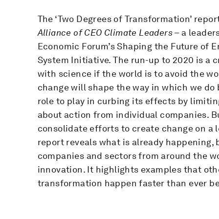
The ‘Two Degrees of Transformation’ repor
Alliance of CEO Climate Leaders
– a leader
Economic Forum’s Shaping the Future of E
System Initiative. The run-up to 2020 is a c
with science if the world is to avoid the w
change will shape the way in which we do b
role to play in curbing its effects by limit
about action from individual companies. Bu
consolidate efforts to create change on a l
report reveals what is already happening,
companies and sectors from around the wo
innovation. It highlights examples that oth
transformation happen faster than ever be