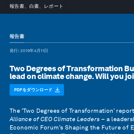
報告書、白書、レポート
報告書
発行
: 2019年4月11日
Two Degrees of Transformation Bu
lead on climate change. Will you j
PDFをダウンロード
The ‘Two Degrees of Transformation’ report
Alliance of CEO Climate Leaders
– a leader
Economic Forum’s Shaping the Future of E