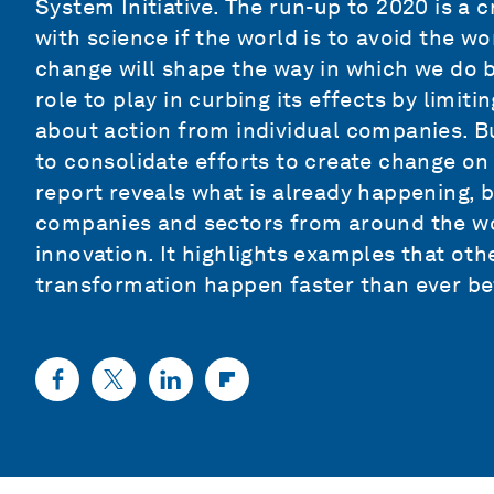
System Initiative. The run-up to 2020 is a c
with science if the world is to avoid the w
change will shape the way in which we do b
role to play in curbing its effects by limit
about action from individual companies. Bu
to consolidate efforts to create change on 
report reveals what is already happening,
companies and sectors from around the wo
innovation. It highlights examples that oth
transformation happen faster than ever be