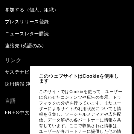
参加する（個人、組織）
プレスリリース登録
ニュースレター購読
連絡先 (英語のみ)
リンク
サステナビリティへの取り組み
このウェブサイトはCookieを使用し
ます
採用情報 (英語のみ)
このサイトではCookieを使って、ユーザー
に合わせたコンテンツや広告の表示、トラ
言語
フィックの分析を行っています。またユー
ザーによるサイトの利用状況についても情
EN
ES
中文
日本語
▪
▪
▪
報を収集し、ソーシャルメディアや広告配
信、データ解析の各パートナーに情報を共
有しています。ここで収集された情報は、
ユーザーが各パートナーに提供した他の情