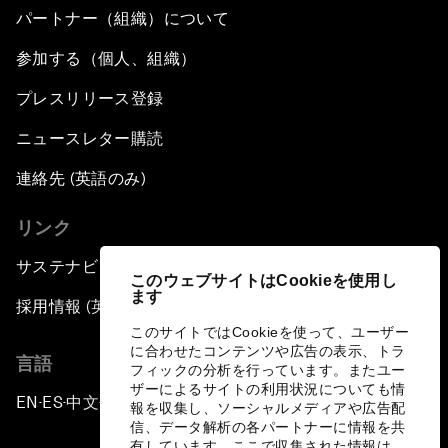
パートナー（組織）について
参加する（個人、組織）
プレスリリース登録
ニュースレター購読
連絡先 (英語のみ)
リンク
サステナビリティへの取り組み
このウェブサイトはCookieを使用し
ます
採用情報 (英語のみ)
このサイトではCookieを使って、ユーザー
に合わせたコンテンツや広告の表示、トラ
言語
フィックの分析を行っています。またユー
ザーによるサイトの利用状況についても情
EN
ES
中文
日本語
▪
▪
▪
報を収集し、ソーシャルメディアや広告配
信、データ解析の各パートナーに情報を共
有しています。ここで収集された情報は、