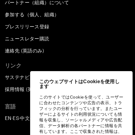
パートナー（組織）について
参加する（個人、組織）
プレスリリース登録
ニュースレター購読
連絡先 (英語のみ)
リンク
サステナビリティへの取り組み
このウェブサイトはCookieを使用し
ます
採用情報 (英語のみ)
このサイトではCookieを使って、ユーザー
に合わせたコンテンツや広告の表示、トラ
言語
フィックの分析を行っています。またユー
ザーによるサイトの利用状況についても情
EN
ES
中文
日本語
▪
▪
▪
報を収集し、ソーシャルメディアや広告配
信、データ解析の各パートナーに情報を共
有しています。ここで収集された情報は、